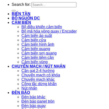
Search for:
BIẾN TẦN
BỘ NGUỒN DC
CẢM BIẾN
Bộ điều khiển cảm biến
Bộ mã hóa vòng quay / Encoder
Cảm biến áp suất
Cảm biến cửa
Cảm biến hình ảnh
Cảm biến quang
Cảm biến sợi quang
Cảm biến tiệm cận
Cảm biến vùng
CHUYỂN MẠCH / NÚT NHẤN
Cần gạt 2-4 hướng
Chuyển mạch có khóa
Chuyển mạch khác
Công tắc dừng khẩn
Nút nhấn
ĐÈN BÁO
Đèn báo khác
Đèn báo panel tròn
Đèn báo quay