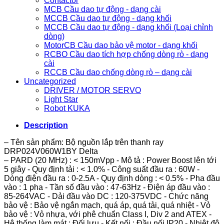
Contactor
MCB Cầu dao tự động - dạng cài
MCCB Cầu dao tự động - dạng khối
MCCB Cầu dao tự động - dạng khối (Loại chỉnh
dòng)
MotorCB Cầu dao bảo vệ motor - dạng khối
RCBO Cầu dao tích hợp chống dòng rò - dạng
cài
RCCB Cầu dao chống dòng rò – dạng cài
Uncategorized
DRIVER / MOTOR SERVO
Light Star
Robot KUKA
Description
– Tên sản phẩm: Bộ nguồn lắp trên thanh ray
DRP024V060W1BY Delta
– PARD (20 MHz) : < 150mVpp - Mô tả : Power Boost lên tới
5 giây - Quy định tải : < 1.0% - Công suất đầu ra : 60W -
Dòng điện đầu ra : 0-2.5A - Quy định dòng : < 0.5% - Pha đầu
vào : 1 pha - Tần số đầu vào : 47-63Hz - Điện áp đầu vào :
85-264VAC - Dải đầu vào DC : 120-375VDC - Chức năng
bảo vệ : Bảo vệ ngắn mạch, quá áp, quá tải, quá nhiệt - Vỏ
bảo vệ : Vỏ nhựa, với phê chuẩn Class I, Div 2 and ATEX -
Hệ thống làm mát : Đối lưu - Kết nối : Đầu nối IP20 - Nhiệt độ