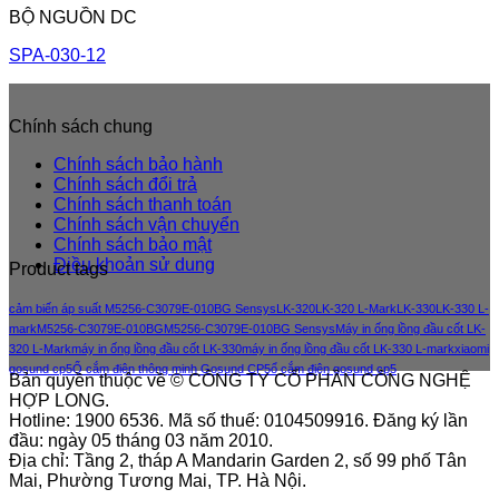
BỘ NGUỒN DC
SPA-030-12
Chính sách chung
Chính sách bảo hành
Chính sách đổi trả
Chính sách thanh toán
Chính sách vận chuyển
Chính sách bảo mật
Điều khoản sử dung
Product tags
cảm biến áp suất M5256-C3079E-010BG Sensys
LK-320
LK-320 L-Mark
LK-330
LK-330 L-
mark
M5256-C3079E-010BG
M5256-C3079E-010BG Sensys
Máy in ống lồng đầu cốt LK-
320 L-Mark
máy in ống lồng đầu cốt LK-330
máy in ống lồng đầu cốt LK-330 L-mark
xiaomi
gosund cp5
Ổ cắm điện thông minh Gosund CP5
ổ cắm điện gosund cp5
Bản quyền thuộc về © CÔNG TY CỔ PHẦN CÔNG NGHỆ
HỢP LONG.
Hotline: 1900 6536. Mã số thuế: 0104509916. Đăng ký lần
đầu: ngày 05 tháng 03 năm 2010.
Địa chỉ: Tầng 2, tháp A Mandarin Garden 2, số 99 phố Tân
Mai, Phường Tương Mai, TP. Hà Nội.