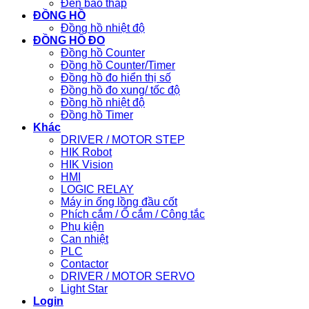
Đèn báo tháp
ĐỒNG HỒ
Đồng hồ nhiệt độ
ĐỒNG HỒ ĐO
Đồng hồ Counter
Đồng hồ Counter/Timer
Đồng hồ đo hiển thị số
Đồng hồ đo xung/ tốc độ
Đồng hồ nhiệt độ
Đồng hồ Timer
Khác
DRIVER / MOTOR STEP
HIK Robot
HIK Vision
HMI
LOGIC RELAY
Máy in ống lồng đầu cốt
Phích cắm / Ổ cắm / Công tắc
Phụ kiện
Can nhiệt
PLC
Contactor
DRIVER / MOTOR SERVO
Light Star
Login