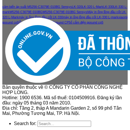
cảm biến áp suất M5256-C3079E-010BG Sensys
LK-320
LK-320 L-Mark
LK-330
LK-330 L-
mark
M5256-C3079E-010BG
M5256-C3079E-010BG Sensys
Máy in ống lồng đầu cốt LK-
320 L-Mark
máy in ống lồng đầu cốt LK-330
máy in ống lồng đầu cốt LK-330 L-mark
xiaomi
gosund cp5
Ổ cắm điện thông minh Gosund CP5
ổ cắm điện gosund cp5
Bản quyền thuộc về © CÔNG TY CỔ PHẦN CÔNG NGHỆ
HỢP LONG.
Hotline: 1900 6536. Mã số thuế: 0104509916. Đăng ký lần
đầu: ngày 05 tháng 03 năm 2010.
Địa chỉ: Tầng 2, tháp A Mandarin Garden 2, số 99 phố Tân
Mai, Phường Tương Mai, TP. Hà Nội.
Search for: