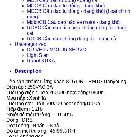
MCB Cầu dao tự động - dạng cài
MCCB Cầu dao tự động - dạng khối
MCCB Cầu dao tự động - dạng khối (Loại chỉnh
dòng)
MotorCB Cầu dao bảo vệ motor - dạng khối
RCBO Cầu dao tích hợp chống dòng rò - dạng
cài
RCCB Cầu dao chống dòng rò – dạng cài
Uncategorized
DRIVER / MOTOR SERVO
Light Star
Robot KUKA
Description
– Tên sản phẩm: Dừng khẩn Ø16 DRE-RM1G Hanyoung
– Điện áp : 250VAC 3A
– Tuổi thọ điện : Hơn 200000 hoạt động/1800h
– Màu nắp : Xanh lá
– Tuổi thọ cơ : Hơn 500000 hoạt động/1800h
– Tiếp điểm : 1a1b
– Nhiệt độ môi trường : -10-50°C
– Dòng : DRE
– Hoạt động : Nhấn – Nhả
– Độ ẩm môi trường : 45-85% RH
– Loại : Không đèn