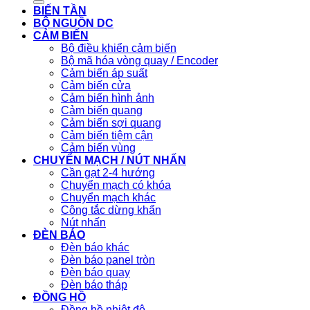
BIẾN TẦN
BỘ NGUỒN DC
CẢM BIẾN
Bộ điều khiển cảm biến
Bộ mã hóa vòng quay / Encoder
Cảm biến áp suất
Cảm biến cửa
Cảm biến hình ảnh
Cảm biến quang
Cảm biến sợi quang
Cảm biến tiệm cận
Cảm biến vùng
CHUYỂN MẠCH / NÚT NHẤN
Cần gạt 2-4 hướng
Chuyển mạch có khóa
Chuyển mạch khác
Công tắc dừng khẩn
Nút nhấn
ĐÈN BÁO
Đèn báo khác
Đèn báo panel tròn
Đèn báo quay
Đèn báo tháp
ĐỒNG HỒ
Đồng hồ nhiệt độ