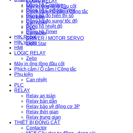
LOGIC RELAY
Đồng hồ Counter
Máy in ống lồng đầu cốt
Đồng hồ Counter/Timer
Phích cắm / Ổ cắm / Công tắc
Đồng hồ đo hiển thị số
Phụ kiện
Đồng hồ đo xung/ tốc độ
Can nhiệt
Đồng hồ nhiệt độ
PLC
Đồng hồ Timer
Contactor
HIK Robot
DRIVER / MOTOR SERVO
HIK Vision
Light Star
HMI
LOGIC RELAY
Zelio
Máy in ống lồng đầu cốt
Phích cắm / Ổ cắm / Công tắc
Phụ kiện
Can nhiệt
PLC
RELAY
Relay an toàn
Relay bán dẫn
Relay bảo vệ động cơ 3P
Relay thời gian
Relay trung gian
THIẾT BỊ ĐÓNG CẮT
Contactor