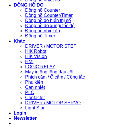
ĐỒNG HỒ ĐO
Đồng hồ Counter
Đồng hồ Counter/Timer
Đồng hồ đo hiển thị số
Đồng hồ đo xung/ tốc độ
Đồng hồ nhiệt độ
Đồng hồ Timer
Khác
DRIVER / MOTOR STEP
HIK Robot
HIK Vision
HMI
LOGIC RELAY
Máy in ống lồng đầu cốt
Phích cắm / Ổ cắm / Công tắc
Phụ kiện
Can nhiệt
PLC
Contactor
DRIVER / MOTOR SERVO
Light Star
Login
Newsletter