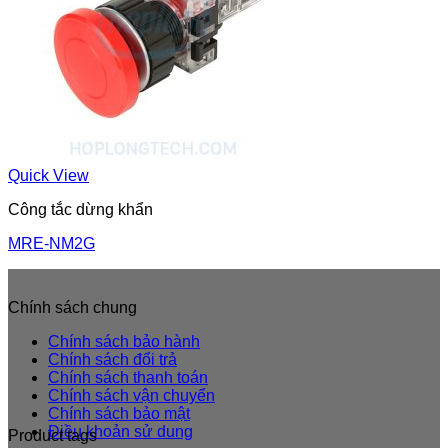
Quick View
Công tắc dừng khẩn
MRE-NM2G
Chính sách chung
Chính sách bảo hành
Chính sách đổi trả
Chính sách thanh toán
Chính sách vận chuyển
Chính sách bảo mật
Điều khoản sử dung
Product tags