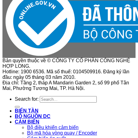
Bản quyền thuộc về © CÔNG TY CỔ PHẦN CÔNG NGHỆ
HỢP LONG.
Hotline: 1900 6536. Mã số thuế: 0104509916. Đăng ký lần
đầu: ngày 05 tháng 03 năm 2010.
Địa chỉ: Tầng 2, tháp A Mandarin Garden 2, số 99 phố Tân
Mai, Phường Tương Mai, TP. Hà Nội.
Search for:
BIẾN TẦN
BỘ NGUỒN DC
CẢM BIẾN
Bộ điều khiển cảm biến
Bộ mã hóa vòng quay / Encoder