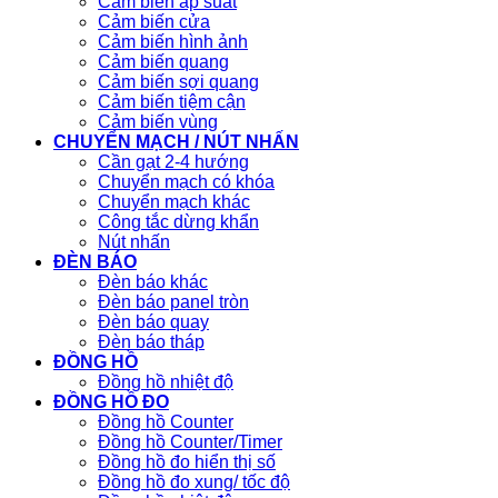
Cảm biến áp suất
Cảm biến cửa
Cảm biến hình ảnh
Cảm biến quang
Cảm biến sợi quang
Cảm biến tiệm cận
Cảm biến vùng
CHUYỂN MẠCH / NÚT NHẤN
Cần gạt 2-4 hướng
Chuyển mạch có khóa
Chuyển mạch khác
Công tắc dừng khẩn
Nút nhấn
ĐÈN BÁO
Đèn báo khác
Đèn báo panel tròn
Đèn báo quay
Đèn báo tháp
ĐỒNG HỒ
Đồng hồ nhiệt độ
ĐỒNG HỒ ĐO
Đồng hồ Counter
Đồng hồ Counter/Timer
Đồng hồ đo hiển thị số
Đồng hồ đo xung/ tốc độ