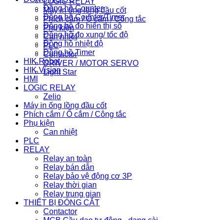
LOGIC RELAY
Đồng hồ Counter
Máy in ống lồng đầu cốt
Đồng hồ Counter/Timer
Phích cắm / Ổ cắm / Công tắc
Đồng hồ đo hiển thị số
Phụ kiện
Đồng hồ đo xung/ tốc độ
Can nhiệt
Đồng hồ nhiệt độ
PLC
Đồng hồ Timer
Contactor
HIK Robot
DRIVER / MOTOR SERVO
HIK Vision
Light Star
HMI
LOGIC RELAY
Zelio
Máy in ống lồng đầu cốt
Phích cắm / Ổ cắm / Công tắc
Phụ kiện
Can nhiệt
PLC
RELAY
Relay an toàn
Relay bán dẫn
Relay bảo vệ động cơ 3P
Relay thời gian
Relay trung gian
THIẾT BỊ ĐÓNG CẮT
Contactor