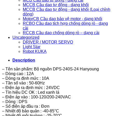
MCB Cầu dao tự động - dạng cài
MCCB Cầu dao tự động - dạng khối
MCCB Cầu dao tự động - dạng khối (Loại chỉnh
dòng)
MotorCB Cầu dao bảo vệ motor - dạng khối
RCBO Cầu dao tích hợp chống dòng rò - dạng
cài
RCCB Cầu dao chống dòng rò – dạng cài
Uncategorized
DRIVER / MOTOR SERVO
Light Star
Robot KUKA
Description
– Tên sản phẩm: Bộ nguồn DPS-240S-24 Hanyoung
– Dòng cao : 12A
– Dòng ra định mức : 10A
– Tần số vào : 50-60Hz
– Điện áp ra định mức : 24VDC
– Tín hiệu DC OK : Led xanh lá
– Điện áp vào : 100-120/200-240VAC
– Dòng : DPS
– Số điện áp đầu ra : Đơn
– Nhiệt độ bảo quản : -40-85°C
– Nhiệt độ môi trường : -25-70°C