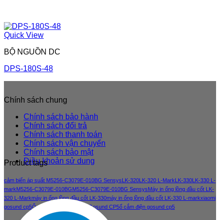
Quick View
BỘ NGUỒN DC
DPS-180S-48
Chính sách chung
Chính sách bảo hành
Chính sách đổi trả
Chính sách thanh toán
Chính sách vận chuyển
Chính sách bảo mật
Điều khoản sử dung
Product tags
cảm biến áp suất M5256-C3079E-010BG Sensys
LK-320
LK-320 L-Mark
LK-330
LK-330 L-
mark
M5256-C3079E-010BG
M5256-C3079E-010BG Sensys
Máy in ống lồng đầu cốt LK-
320 L-Mark
máy in ống lồng đầu cốt LK-330
máy in ống lồng đầu cốt LK-330 L-mark
xiaomi
gosund cp5
Ổ cắm điện thông minh Gosund CP5
ổ cắm điện gosund cp5