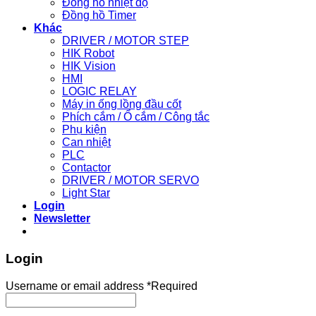
Đồng hồ nhiệt độ
Đồng hồ Timer
Khác
DRIVER / MOTOR STEP
HIK Robot
HIK Vision
HMI
LOGIC RELAY
Máy in ống lồng đầu cốt
Phích cắm / Ổ cắm / Công tắc
Phụ kiện
Can nhiệt
PLC
Contactor
DRIVER / MOTOR SERVO
Light Star
Login
Newsletter
Login
Username or email address
*
Required