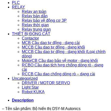
PLC
RELAY
Relay an toàn
Relay bán dẫn
Relay bảo vệ động cơ 3P
Relay thời gian
Relay trung gian
THIẾT BỊ ĐÓNG CẮT
Contactor
MCB Cầu dao tự động - dạng cài
MCCB Cầu dao tự động - dạng khối
MCCB Cầu dao tự động - dạng khối (Loại chỉnh
dòng)
MotorCB Cầu dao bảo vệ motor - dạng khối
RCBO Cầu dao tích hợp chống dòng rò - dạng
cài
RCCB Cầu dao chống dòng rò – dạng cài
Uncategorized
DRIVER / MOTOR SERVO
Light Star
Robot KUKA
Description
– Tên sản phẩm: Bộ hiển thị D5Y-M Autonics