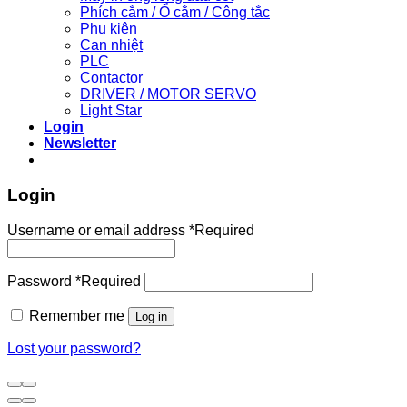
Phích cắm / Ổ cắm / Công tắc
Phụ kiện
Can nhiệt
PLC
Contactor
DRIVER / MOTOR SERVO
Light Star
Login
Newsletter
Login
Username or email address
*
Required
Password
*
Required
Remember me
Log in
Lost your password?