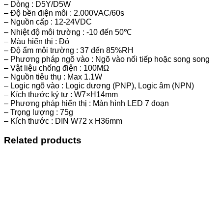
– Dòng : D5Y/D5W
– Độ bền điện môi : 2.000VAC/60s
– Nguồn cấp : 12-24VDC
– Nhiệt độ môi trường : -10 đến 50℃
– Màu hiển thị : Đỏ
– Độ ẩm môi trường : 37 đến 85%RH
– Phương pháp ngõ vào : Ngõ vào nối tiếp hoặc song song
– Vật liệu chống điện : 100MΩ
– Nguồn tiêu thụ : Max 1.1W
– Logic ngõ vào : Logic dương (PNP), Logic âm (NPN)
– Kích thước ký tự : W7×H14mm
– Phương pháp hiển thị : Màn hình LED 7 đoạn
– Trọng lượng : 75g
– Kích thước : DIN W72 x H36mm
Related products