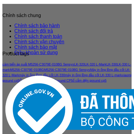
Chính sách chung
Chính sách bảo hành
Chính sách đổi trả
Chính sách thanh toán
Chính sách vận chuyển
Chính sách bảo mật
Điều khoản sử dung
Product tags
cảm biến áp suất M5256-C3079E-010BG Sensys
LK-320
LK-320 L-Mark
LK-330
LK-330 L-
mark
M5256-C3079E-010BG
M5256-C3079E-010BG Sensys
Máy in ống lồng đầu cốt LK-
320 L-Mark
máy in ống lồng đầu cốt LK-330
máy in ống lồng đầu cốt LK-330 L-mark
xiaomi
gosund cp5
Ổ cắm điện thông minh Gosund CP5
ổ cắm điện gosund cp5