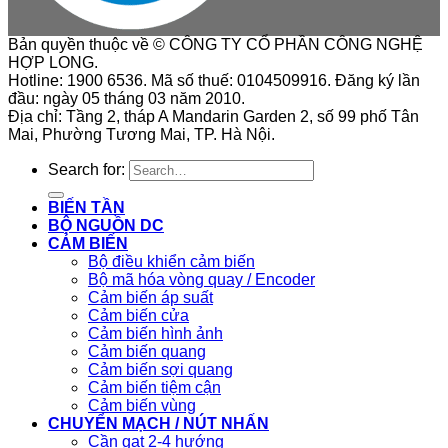
Bản quyền thuộc về © CÔNG TY CỔ PHẦN CÔNG NGHỆ
HỢP LONG.
Hotline: 1900 6536. Mã số thuế: 0104509916. Đăng ký lần
đầu: ngày 05 tháng 03 năm 2010.
Địa chỉ: Tầng 2, tháp A Mandarin Garden 2, số 99 phố Tân
Mai, Phường Tương Mai, TP. Hà Nội.
Search for:
BIẾN TẦN
BỘ NGUỒN DC
CẢM BIẾN
Bộ điều khiển cảm biến
Bộ mã hóa vòng quay / Encoder
Cảm biến áp suất
Cảm biến cửa
Cảm biến hình ảnh
Cảm biến quang
Cảm biến sợi quang
Cảm biến tiệm cận
Cảm biến vùng
CHUYỂN MẠCH / NÚT NHẤN
Cần gạt 2-4 hướng