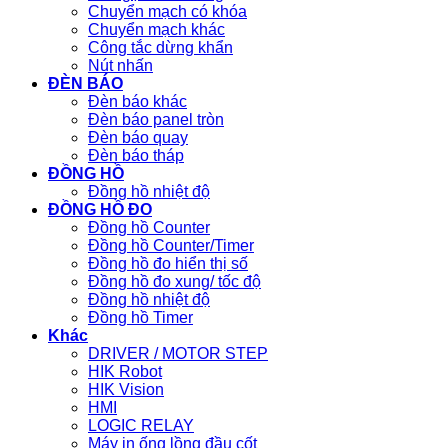
Chuyển mạch có khóa
Chuyển mạch khác
Công tắc dừng khẩn
Nút nhấn
ĐÈN BÁO
Đèn báo khác
Đèn báo panel tròn
Đèn báo quay
Đèn báo tháp
ĐỒNG HỒ
Đồng hồ nhiệt độ
ĐỒNG HỒ ĐO
Đồng hồ Counter
Đồng hồ Counter/Timer
Đồng hồ đo hiển thị số
Đồng hồ đo xung/ tốc độ
Đồng hồ nhiệt độ
Đồng hồ Timer
Khác
DRIVER / MOTOR STEP
HIK Robot
HIK Vision
HMI
LOGIC RELAY
Máy in ống lồng đầu cốt