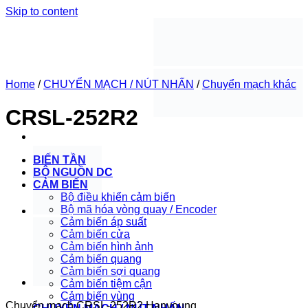
Skip to content
Home
/
CHUYỂN MẠCH / NÚT NHẤN
/
Chuyển mạch khác
CRSL-252R2
BIẾN TẦN
BỘ NGUỒN DC
CẢM BIẾN
Bộ điều khiển cảm biến
Bộ mã hóa vòng quay / Encoder
Cảm biến áp suất
Cảm biến cửa
Cảm biến hình ảnh
Cảm biến quang
Cảm biến sợi quang
Cảm biến tiệm cận
Cảm biến vùng
Chuyển mạch CRSL-252R2 Hanyoung