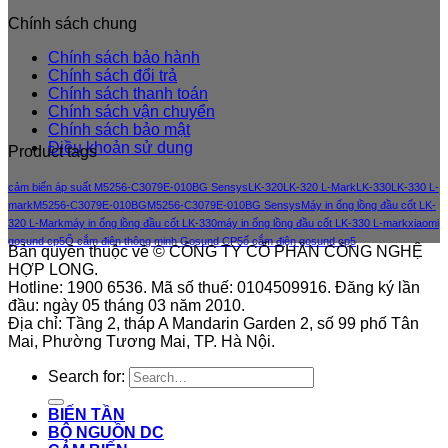
Chính sách chung
Chính sách bảo hành
Chính sách đổi trả
Chính sách thanh toán
Chính sách vận chuyển
Chính sách bảo mật
Điều khoản sử dung
Product tags
cảm biến áp suất M5256-C3079E-010BG Sensys
LK-320
LK-320 L-Mark
LK-330
LK-330 L-
mark
M5256-C3079E-010BG
M5256-C3079E-010BG Sensys
Máy in ống lồng đầu cốt LK-
320 L-Mark
máy in ống lồng đầu cốt LK-330
máy in ống lồng đầu cốt LK-330 L-mark
xiaomi
gosund cp5
Ổ cắm điện thông minh Gosund CP5
ổ cắm điện gosund cp5
Bản quyền thuộc về © CÔNG TY CỔ PHẦN CÔNG NGHỆ
HỢP LONG.
Hotline: 1900 6536. Mã số thuế: 0104509916. Đăng ký lần
đầu: ngày 05 tháng 03 năm 2010.
Địa chỉ: Tầng 2, tháp A Mandarin Garden 2, số 99 phố Tân
Mai, Phường Tương Mai, TP. Hà Nội.
Search for:
BIẾN TẦN
BỘ NGUỒN DC