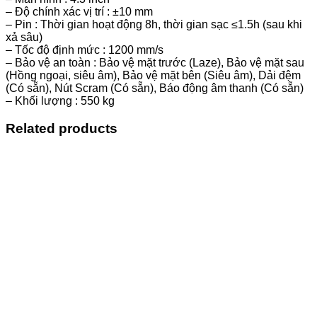
– Độ chính xác vị trí : ±10 mm
– Pin : Thời gian hoạt động 8h, thời gian sạc ≤1.5h (sau khi
xả sâu)
– Tốc độ định mức : 1200 mm/s
– Bảo vệ an toàn : Bảo vệ mặt trước (Laze), Bảo vệ mặt sau
(Hồng ngoại, siêu âm), Bảo vệ mặt bên (Siêu âm), Dải đệm
(Có sẵn), Nút Scram (Có sẵn), Báo động âm thanh (Có sẵn)
– Khối lượng : 550 kg
Related products