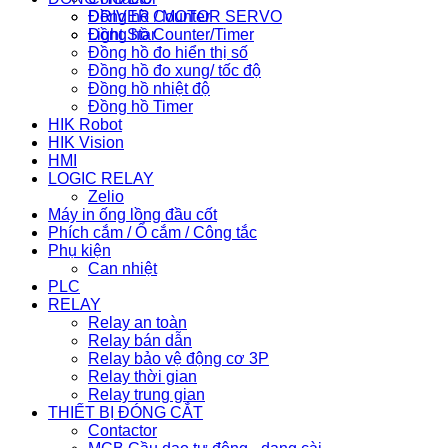
Đồng hồ Counter
DRIVER / MOTOR SERVO
Đồng hồ Counter/Timer
Light Star
Đồng hồ đo hiển thị số
Đồng hồ đo xung/ tốc độ
Đồng hồ nhiệt độ
Đồng hồ Timer
HIK Robot
HIK Vision
HMI
LOGIC RELAY
Zelio
Máy in ống lồng đầu cốt
Phích cắm / Ổ cắm / Công tắc
Phụ kiện
Can nhiệt
PLC
RELAY
Relay an toàn
Relay bán dẫn
Relay bảo vệ động cơ 3P
Relay thời gian
Relay trung gian
THIẾT BỊ ĐÓNG CẮT
Contactor