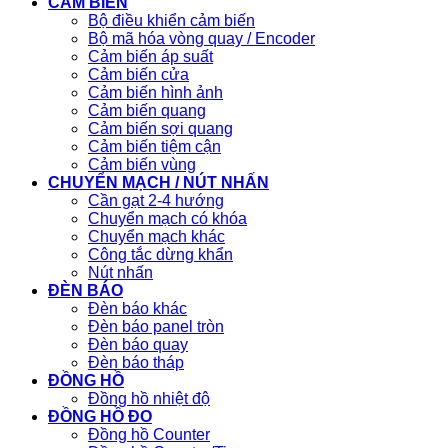
CẢM BIẾN
Bộ điều khiển cảm biến
Bộ mã hóa vòng quay / Encoder
Cảm biến áp suất
Cảm biến cửa
Cảm biến hình ảnh
Cảm biến quang
Cảm biến sợi quang
Cảm biến tiệm cận
Cảm biến vùng
CHUYỂN MẠCH / NÚT NHẤN
Cần gạt 2-4 hướng
Chuyển mạch có khóa
Chuyển mạch khác
Công tắc dừng khẩn
Nút nhấn
ĐÈN BÁO
Đèn báo khác
Đèn báo panel tròn
Đèn báo quay
Đèn báo tháp
ĐỒNG HỒ
Đồng hồ nhiệt độ
ĐỒNG HỒ ĐO
Đồng hồ Counter