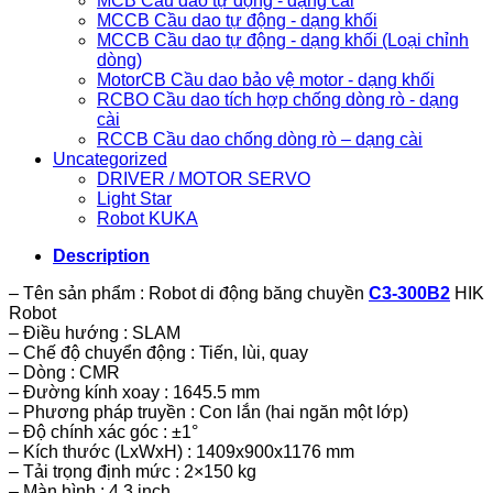
MCB Cầu dao tự động - dạng cài
MCCB Cầu dao tự động - dạng khối
MCCB Cầu dao tự động - dạng khối (Loại chỉnh
dòng)
MotorCB Cầu dao bảo vệ motor - dạng khối
RCBO Cầu dao tích hợp chống dòng rò - dạng
cài
RCCB Cầu dao chống dòng rò – dạng cài
Uncategorized
DRIVER / MOTOR SERVO
Light Star
Robot KUKA
Description
– Tên sản phẩm : Robot di động băng chuyền
C3-300B2
HIK
Robot
– Điều hướng : SLAM
– Chế độ chuyển động : Tiến, lùi, quay
– Dòng : CMR
– Đường kính xoay : 1645.5 mm
– Phương pháp truyền : Con lắn (hai ngăn một lớp)
– Độ chính xác góc : ±1°
– Kích thước (LxWxH) : 1409x900x1176 mm
– Tải trọng định mức : 2×150 kg
– Màn hình : 4.3 inch