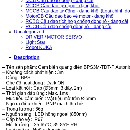
MCB Cầu dao tự động - dạng cài
MCCB Cầu dao tự động - dạng khối
MCCB Cầu dao tự động - dạng khối (Loại chỉnh d
MotorCB Cầu dao bảo vệ motor - dạng khối
RCBO Cầu dao tích hợp chống dòng rò - dạng cài
RCCB Cầu dao chống dòng rò – dạng cài
Uncategorized
DRIVER / MOTOR SERVO
Light Star
Robot KUKA
Description
– Tên sản phẩm: Cảm biến quang điện BPS3M-TDT-P Autoni
– Khoảng cách phát hiện : 3m
– Dòng : BPS
– Chế độ hoạt động : Dark ON
– Loại kết nối : Cáp (Ø3mm, 3 dây, 2m)
– Thời gian đáp ứng : Max. 1ms
– Mục tiêu cảm biến : Vật liệu mờ trên Ø 5mm
– Ngõ ra điều khiển : PNP mạch thu hở
– Trọng lượng : 66g
– Nguồn sáng : LED hồng ngoại (850nm)
– Cấp bảo vệ : IP67
– Môi trường : -25-65°C, 35-85% RH
– Loại ngõ ra : Ngõ ra transistor