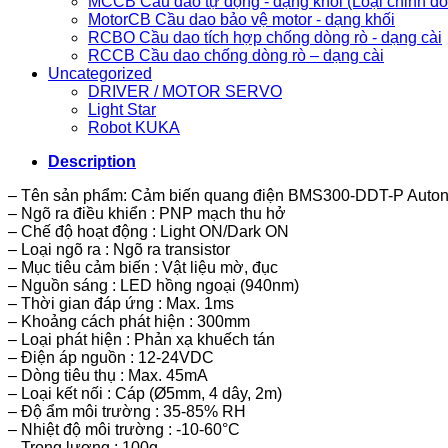
MCCB Cầu dao tự động - dạng khối (Loại chỉnh d
MotorCB Cầu dao bảo vệ motor - dạng khối
RCBO Cầu dao tích hợp chống dòng rò - dạng cài
RCCB Cầu dao chống dòng rò – dạng cài
Uncategorized
DRIVER / MOTOR SERVO
Light Star
Robot KUKA
Description
– Tên sản phẩm: Cảm biến quang điện BMS300-DDT-P Auton
– Ngõ ra điều khiển : PNP mạch thu hở
– Chế độ hoạt động : Light ON/Dark ON
– Loại ngõ ra : Ngõ ra transistor
– Mục tiêu cảm biến : Vật liệu mờ, đục
– Nguồn sáng : LED hồng ngoại (940nm)
– Thời gian đáp ứng : Max. 1ms
– Khoảng cách phát hiện : 300mm
– Loại phát hiện : Phản xạ khuếch tán
– Điện áp nguồn : 12-24VDC
– Dòng tiêu thụ : Max. 45mA
– Loại kết nối : Cáp (Ø5mm, 4 dây, 2m)
– Độ ẩm môi trường : 35-85% RH
– Nhiệt độ môi trường : -10-60°C
– Trọng lượng : 100g