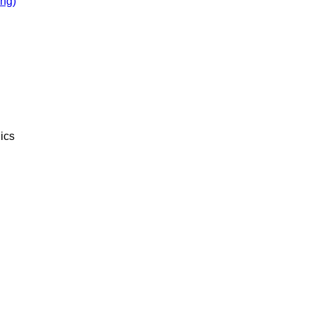
òng)
ics