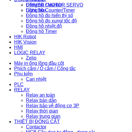
Đồng hồ Counter
DRIVER / MOTOR SERVO
Đồng hồ Counter/Timer
Light Star
Đồng hồ đo hiển thị số
Đồng hồ đo xung/ tốc độ
Đồng hồ nhiệt độ
Đồng hồ Timer
HIK Robot
HIK Vision
HMI
LOGIC RELAY
Zelio
Máy in ống lồng đầu cốt
Phích cắm / Ổ cắm / Công tắc
Phụ kiện
Can nhiệt
PLC
RELAY
Relay an toàn
Relay bán dẫn
Relay bảo vệ động cơ 3P
Relay thời gian
Relay trung gian
THIẾT BỊ ĐÓNG CẮT
Contactor