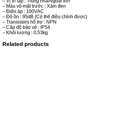
– Vị trí lắp : Trong nhà/Ngoài trời
– Màu vỏ-mặt trước : Xám đen
– Điện áp : 100VAC
– Độ ồn : 95dB (Có thể điều chỉnh được)
– Transistors hỗ trợ : NPN
– Cấp độ bảo vệ : IP54
– Khối lượng : 0.53kg
Related products