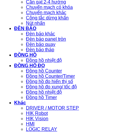
Cần gạt 2-4 hướng
Chuyển mạch có khóa
Chuyển mạch khác
Công tắc dừng khẩn
Nút nhấn
ĐÈN BÁO
Đèn báo khác
Đèn báo panel tròn
Đèn báo quay
Đèn báo tháp
ĐỒNG HỒ
Đồng hồ nhiệt độ
ĐỒNG HỒ ĐO
Đồng hồ Counter
Đồng hồ Counter/Timer
Đồng hồ đo hiển thị số
Đồng hồ đo xung/ tốc độ
Đồng hồ nhiệt độ
Đồng hồ Timer
Khác
DRIVER / MOTOR STEP
HIK Robot
HIK Vision
HMI
LOGIC RELAY