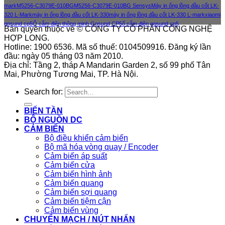
mark
M5256-C3079E-010BG
M5256-C3079E-010BG Sensys
Máy in ống lồng đầu cốt LK-
320 L-Mark
máy in ống lồng đầu cốt LK-330
máy in ống lồng đầu cốt LK-330 L-mark
xiaomi
gosund cp5
Ổ cắm điện thông minh Gosund CP5
ổ cắm điện gosund cp5
Bản quyền thuộc về © CÔNG TY CỔ PHẦN CÔNG NGHỆ
HỢP LONG.
Hotline: 1900 6536. Mã số thuế: 0104509916. Đăng ký lần
đầu: ngày 05 tháng 03 năm 2010.
Địa chỉ: Tầng 2, tháp A Mandarin Garden 2, số 99 phố Tân
Mai, Phường Tương Mai, TP. Hà Nội.
Search for:
BIẾN TẦN
BỘ NGUỒN DC
CẢM BIẾN
Bộ điều khiển cảm biến
Bộ mã hóa vòng quay / Encoder
Cảm biến áp suất
Cảm biến cửa
Cảm biến hình ảnh
Cảm biến quang
Cảm biến sợi quang
Cảm biến tiệm cận
Cảm biến vùng
CHUYỂN MẠCH / NÚT NHẤN