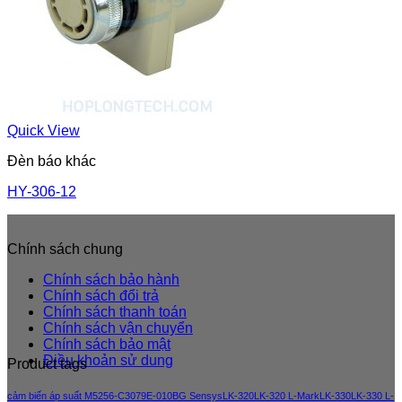
Quick View
Đèn báo khác
HY-306-12
Chính sách chung
Chính sách bảo hành
Chính sách đổi trả
Chính sách thanh toán
Chính sách vận chuyển
Chính sách bảo mật
Điều khoản sử dung
Product tags
cảm biến áp suất M5256-C3079E-010BG Sensys
LK-320
LK-320 L-Mark
LK-330
LK-330 L-