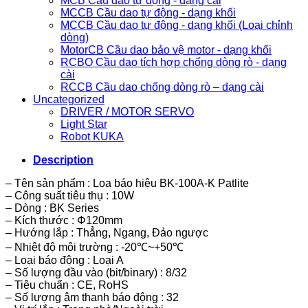
MCB Cầu dao tự động - dạng cài
MCCB Cầu dao tự động - dạng khối
MCCB Cầu dao tự động - dạng khối (Loại chỉnh
dòng)
MotorCB Cầu dao bảo vệ motor - dạng khối
RCBO Cầu dao tích hợp chống dòng rò - dạng
cài
RCCB Cầu dao chống dòng rò – dạng cài
Uncategorized
DRIVER / MOTOR SERVO
Light Star
Robot KUKA
Description
– Tên sản phẩm : Loa báo hiệu BK-100A-K Patlite
– Công suất tiêu thụ : 10W
– Dòng : BK Series
– Kích thước : Φ120mm
– Hướng lắp : Thẳng, Ngang, Đảo ngược
– Nhiệt độ môi trường : -20℃~+50℃
– Loại báo động : Loại A
– Số lượng đầu vào (bit/binary) : 8/32
– Tiêu chuẩn : CE, RoHS
– Số lượng âm thanh báo động : 32