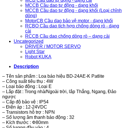
MCB Cầu dao tự động - dạng cài
MCCB Cầu dao tự động - dạng khối
MCCB Cầu dao tự động - dạng khối (Loại chỉnh
dòng)
MotorCB Cầu dao bảo vệ motor - dạng khối
RCBO Cầu dao tích hợp chống dòng rò - dạng
cài
RCCB Cầu dao chống dòng rò – dạng cài
Uncategorized
DRIVER / MOTOR SERVO
Light Star
Robot KUKA
Description
– Tên sản phẩm : Loa báo hiệu BD-24AE-K Patlite
– Công suất tiêu thụ : 4W
– Loại báo động : Loại E
– Lắp đặt : Trong nhà/Ngoài trời, lắp Thẳng, Ngang, Đảo
ngược
– Cấp độ bảo vệ : IP54
– Điện áp : 12-24VDC
– Transistors hỗ trợ : NPN
– Số lượng âm thanh báo động : 32
– Kích thước : Φ80mm
– Số lượng đầu vào : 4