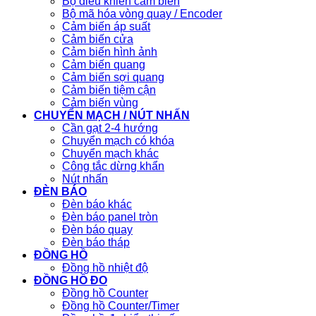
Bộ điều khiển cảm biến
Bộ mã hóa vòng quay / Encoder
Cảm biến áp suất
Cảm biến cửa
Cảm biến hình ảnh
Cảm biến quang
Cảm biến sợi quang
Cảm biến tiệm cận
Cảm biến vùng
CHUYỂN MẠCH / NÚT NHẤN
Cần gạt 2-4 hướng
Chuyển mạch có khóa
Chuyển mạch khác
Công tắc dừng khẩn
Nút nhấn
ĐÈN BÁO
Đèn báo khác
Đèn báo panel tròn
Đèn báo quay
Đèn báo tháp
ĐỒNG HỒ
Đồng hồ nhiệt độ
ĐỒNG HỒ ĐO
Đồng hồ Counter
Đồng hồ Counter/Timer