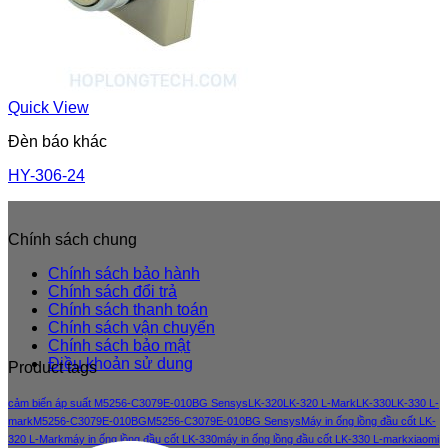
Quick View
Đèn báo khác
HY-306-24
Chính sách chung
Chính sách bảo hành
Chính sách đổi trả
Chính sách thanh toán
Chính sách vận chuyển
Chính sách bảo mật
Điều khoản sử dung
Product tags
cảm biến áp suất M5256-C3079E-010BG Sensys
LK-320
LK-320 L-Mark
LK-330
LK-330 L-
mark
M5256-C3079E-010BG
M5256-C3079E-010BG Sensys
Máy in ống lồng đầu cốt LK-
320 L-Mark
máy in ống lồng đầu cốt LK-330
máy in ống lồng đầu cốt LK-330 L-mark
xiaomi