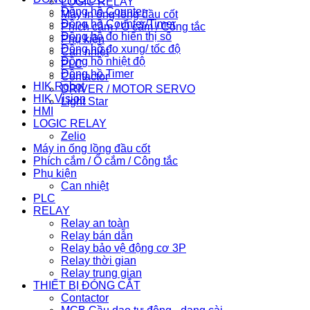
LOGIC RELAY
Đồng hồ Counter
Máy in ống lồng đầu cốt
Đồng hồ Counter/Timer
Phích cắm / Ổ cắm / Công tắc
Đồng hồ đo hiển thị số
Phụ kiện
Đồng hồ đo xung/ tốc độ
Can nhiệt
Đồng hồ nhiệt độ
PLC
Đồng hồ Timer
Contactor
HIK Robot
DRIVER / MOTOR SERVO
HIK Vision
Light Star
HMI
LOGIC RELAY
Zelio
Máy in ống lồng đầu cốt
Phích cắm / Ổ cắm / Công tắc
Phụ kiện
Can nhiệt
PLC
RELAY
Relay an toàn
Relay bán dẫn
Relay bảo vệ động cơ 3P
Relay thời gian
Relay trung gian
THIẾT BỊ ĐÓNG CẮT
Contactor