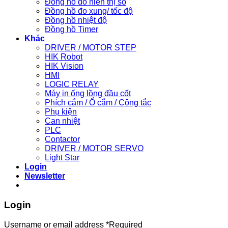
Đồng hồ đo hiển thị số
Đồng hồ đo xung/ tốc độ
Đồng hồ nhiệt độ
Đồng hồ Timer
Khác
DRIVER / MOTOR STEP
HIK Robot
HIK Vision
HMI
LOGIC RELAY
Máy in ống lồng đầu cốt
Phích cắm / Ổ cắm / Công tắc
Phụ kiện
Can nhiệt
PLC
Contactor
DRIVER / MOTOR SERVO
Light Star
Login
Newsletter
Login
Username or email address
*
Required