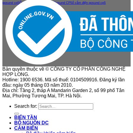
gosund cp5
Ổ cắm điện thông minh Gosund CP5
ổ cắm điện gosund cp5
Bản quyền thuộc về © CÔNG TY CỔ PHẦN CÔNG NGHỆ
HỢP LONG.
Hotline: 1900 6536. Mã số thuế: 0104509916. Đăng ký lần
đầu: ngày 05 tháng 03 năm 2010.
Địa chỉ: Tầng 2, tháp A Mandarin Garden 2, số 99 phố Tân
Mai, Phường Tương Mai, TP. Hà Nội.
Search for:
BIẾN TẦN
BỘ NGUỒN DC
CẢM BIẾN