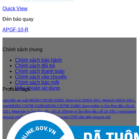
Quick View
Đèn báo quay
APGF-10-R
Chính sách chung
Chính sách bảo hành
Chính sách đổi trả
Chính sách thanh toán
Chính sách vận chuyển
Chính sách bảo mật
Điều khoản sử dung
Product tags
cảm biến áp suất M5256-C3079E-010BG Sensys
LK-320
LK-320 L-Mark
LK-330
LK-330 L-
mark
M5256-C3079E-010BG
M5256-C3079E-010BG Sensys
Máy in ống lồng đầu cốt LK-
320 L-Mark
máy in ống lồng đầu cốt LK-330
máy in ống lồng đầu cốt LK-330 L-mark
xiaomi
gosund cp5
Ổ cắm điện thông minh Gosund CP5
ổ cắm điện gosund cp5