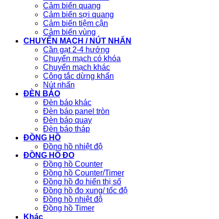
Cảm biến quang
Cảm biến sợi quang
Cảm biến tiệm cận
Cảm biến vùng
CHUYỂN MẠCH / NÚT NHẤN
Cần gạt 2-4 hướng
Chuyển mạch có khóa
Chuyển mạch khác
Công tắc dừng khẩn
Nút nhấn
ĐÈN BÁO
Đèn báo khác
Đèn báo panel tròn
Đèn báo quay
Đèn báo tháp
ĐỒNG HỒ
Đồng hồ nhiệt độ
ĐỒNG HỒ ĐO
Đồng hồ Counter
Đồng hồ Counter/Timer
Đồng hồ đo hiển thị số
Đồng hồ đo xung/ tốc độ
Đồng hồ nhiệt độ
Đồng hồ Timer
Khác