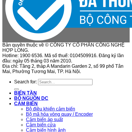
Bản quyền thuộc về © CÔNG TY CỔ PHẦN CÔNG NGHỆ
HỢP LONG.
Hotline: 1900 6536. Mã số thuế: 0104509916. Đăng ký lần
đầu: ngày 05 tháng 03 năm 2010.
Địa chỉ: Tầng 2, tháp A Mandarin Garden 2, số 99 phố Tân
Mai, Phường Tương Mai, TP. Hà Nội.
Search for:
BIẾN TẦN
BỘ NGUỒN DC
CẢM BIẾN
Bộ điều khiển cảm biến
Bộ mã hóa vòng quay / Encoder
Cảm biến áp suất
Cảm biến cửa
Cảm biến hình ảnh