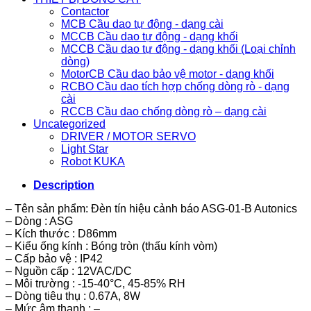
Contactor
MCB Cầu dao tự động - dạng cài
MCCB Cầu dao tự động - dạng khối
MCCB Cầu dao tự động - dạng khối (Loại chỉnh
dòng)
MotorCB Cầu dao bảo vệ motor - dạng khối
RCBO Cầu dao tích hợp chống dòng rò - dạng
cài
RCCB Cầu dao chống dòng rò – dạng cài
Uncategorized
DRIVER / MOTOR SERVO
Light Star
Robot KUKA
Description
– Tên sản phẩm: Đèn tín hiệu cảnh báo ASG-01-B Autonics
– Dòng : ASG
– Kích thước : D86mm
– Kiểu ống kính : Bóng tròn (thấu kính vòm)
– Cấp bảo vệ : IP42
– Nguồn cấp : 12VAC/DC
– Môi trường : -15-40°C, 45-85% RH
– Dòng tiêu thụ : 0.67A, 8W
– Mức âm thanh : –