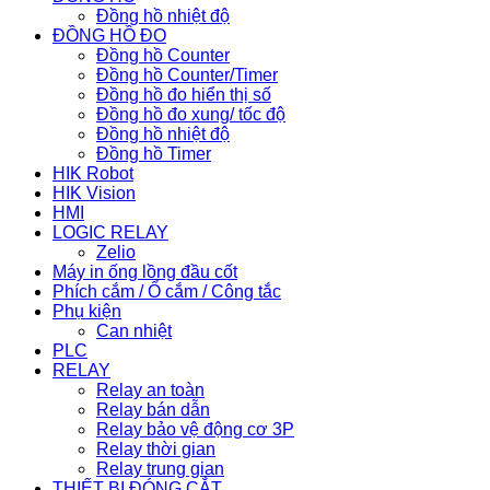
Đồng hồ nhiệt độ
ĐỒNG HỒ ĐO
Đồng hồ Counter
Đồng hồ Counter/Timer
Đồng hồ đo hiển thị số
Đồng hồ đo xung/ tốc độ
Đồng hồ nhiệt độ
Đồng hồ Timer
HIK Robot
HIK Vision
HMI
LOGIC RELAY
Zelio
Máy in ống lồng đầu cốt
Phích cắm / Ổ cắm / Công tắc
Phụ kiện
Can nhiệt
PLC
RELAY
Relay an toàn
Relay bán dẫn
Relay bảo vệ động cơ 3P
Relay thời gian
Relay trung gian
THIẾT BỊ ĐÓNG CẮT