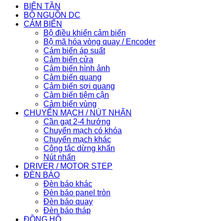
BIẾN TẦN
BỘ NGUỒN DC
CẢM BIẾN
Bộ điều khiển cảm biến
Bộ mã hóa vòng quay / Encoder
Cảm biến áp suất
Cảm biến cửa
Cảm biến hình ảnh
Cảm biến quang
Cảm biến sợi quang
Cảm biến tiệm cận
Cảm biến vùng
CHUYỂN MẠCH / NÚT NHẤN
Cần gạt 2-4 hướng
Chuyển mạch có khóa
Chuyển mạch khác
Công tắc dừng khẩn
Nút nhấn
DRIVER / MOTOR STEP
ĐÈN BÁO
Đèn báo khác
Đèn báo panel tròn
Đèn báo quay
Đèn báo tháp
ĐỒNG HỒ