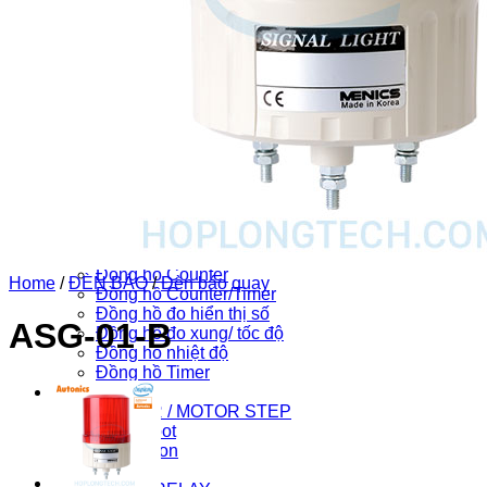
CHUYỂN MẠCH / NÚT NHẤN
Cần gạt 2-4 hướng
Chuyển mạch có khóa
Chuyển mạch khác
Công tắc dừng khẩn
Nút nhấn
ĐÈN BÁO
Đèn báo khác
Đèn báo panel tròn
Đèn báo quay
Đèn báo tháp
ĐỒNG HỒ
Đồng hồ nhiệt độ
ĐỒNG HỒ ĐO
Đồng hồ Counter
Home
/
ĐÈN BÁO
/
Đèn báo quay
Đồng hồ Counter/Timer
Đồng hồ đo hiển thị số
ASG-01-B
Đồng hồ đo xung/ tốc độ
Đồng hồ nhiệt độ
Đồng hồ Timer
Khác
DRIVER / MOTOR STEP
HIK Robot
HIK Vision
HMI