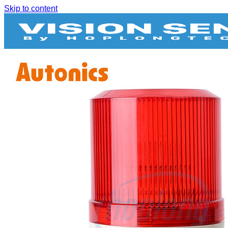
Skip to content
BIẾN TẦN
BỘ NGUỒN DC
CẢM BIẾN
Bộ điều khiển cảm biến
Bộ mã hóa vòng quay / Encoder
Cảm biến áp suất
Cảm biến cửa
Cảm biến hình ảnh
Cảm biến quang
Cảm biến sợi quang
Cảm biến tiệm cận
Cảm biến vùng