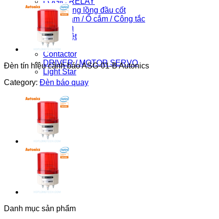
LOGIC RELAY
Máy in ống lồng đầu cốt
Phích cắm / Ổ cắm / Công tắc
Phụ kiện
Can nhiệt
PLC
Contactor
DRIVER / MOTOR SERVO
Đèn tín hiệu cảnh báo ASG-01-B Autonics
Light Star
Category:
Đèn báo quay
Danh mục sản phẩm