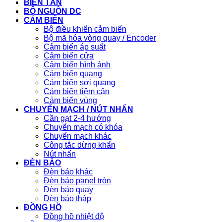
BIẾN TẦN
BỘ NGUỒN DC
CẢM BIẾN
Bộ điều khiển cảm biến
Bộ mã hóa vòng quay / Encoder
Cảm biến áp suất
Cảm biến cửa
Cảm biến hình ảnh
Cảm biến quang
Cảm biến sợi quang
Cảm biến tiệm cận
Cảm biến vùng
CHUYỂN MẠCH / NÚT NHẤN
Cần gạt 2-4 hướng
Chuyển mạch có khóa
Chuyển mạch khác
Công tắc dừng khẩn
Nút nhấn
ĐÈN BÁO
Đèn báo khác
Đèn báo panel tròn
Đèn báo quay
Đèn báo tháp
ĐỒNG HỒ
Đồng hồ nhiệt độ