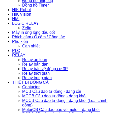
Đồng hồ nhiệt độ
Đồng hồ Timer
HIK Robot
HIK Vision
HMI
LOGIC RELAY
Zelio
Máy in ống lồng đầu cốt
Phích cắm / Ổ cắm / Công tắc
Phụ kiện
Can nhiệt
PLC
RELAY
Relay an toàn
Relay bán dẫn
Relay bảo vệ động cơ 3P
Relay thời gian
Relay trung gian
THIẾT BỊ ĐÓNG CẮT
Contactor
MCB Cầu dao tự động - dạng cài
MCCB Cầu dao tự động - dạng khối
MCCB Cầu dao tự động - dạng khối (Loại chỉnh
dòng)
MotorCB Cầu dao bảo vệ motor - dạng khối