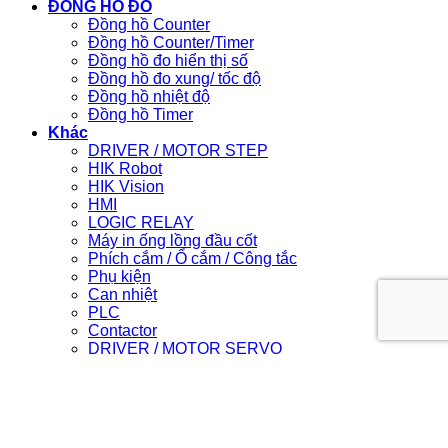
ĐỒNG HỒ ĐO
Đồng hồ Counter
Đồng hồ Counter/Timer
Đồng hồ đo hiển thị số
Đồng hồ đo xung/ tốc độ
Đồng hồ nhiệt độ
Đồng hồ Timer
Khác
DRIVER / MOTOR STEP
HIK Robot
HIK Vision
HMI
LOGIC RELAY
Máy in ống lồng đầu cốt
Phích cắm / Ổ cắm / Công tắc
Phụ kiện
Can nhiệt
PLC
Contactor
DRIVER / MOTOR SERVO
Light Star
Login
Newsletter