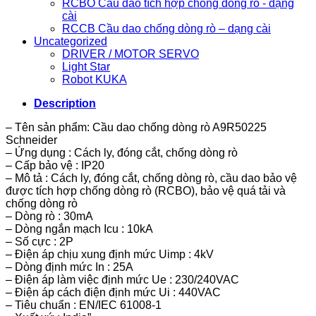
RCBO Cầu dao tích hợp chống dòng rò - dạng
cài
RCCB Cầu dao chống dòng rò – dạng cài
Uncategorized
DRIVER / MOTOR SERVO
Light Star
Robot KUKA
Description
– Tên sản phẩm: Cầu dao chống dòng rò A9R50225
Schneider
– Ứng dụng : Cách ly, đóng cắt, chống dòng rò
– Cấp bảo vệ : IP20
– Mô tả : Cách ly, đóng cắt, chống dòng rò, cầu dao bảo vệ
được tích hợp chống dòng rò (RCBO), bảo vệ quá tải và
chống dòng rò
– Dòng rò : 30mA
– Dòng ngắn mạch Icu : 10kA
– Số cực : 2P
– Điện áp chịu xung định mức Uimp : 4kV
– Dòng định mức In : 25A
– Điện áp làm việc định mức Ue : 230/240VAC
– Điện áp cách điện định mức Ui : 440VAC
– Tiêu chuẩn : EN/IEC 61008-1