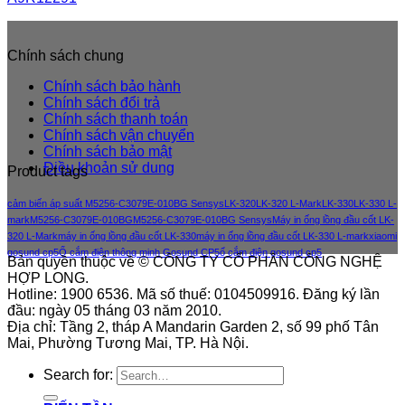
Chính sách chung
Chính sách bảo hành
Chính sách đổi trả
Chính sách thanh toán
Chính sách vận chuyển
Chính sách bảo mật
Điều khoản sử dung
Product tags
cảm biến áp suất M5256-C3079E-010BG Sensys
LK-320
LK-320 L-Mark
LK-330
LK-330 L-
mark
M5256-C3079E-010BG
M5256-C3079E-010BG Sensys
Máy in ống lồng đầu cốt LK-
320 L-Mark
máy in ống lồng đầu cốt LK-330
máy in ống lồng đầu cốt LK-330 L-mark
xiaomi
gosund cp5
Ổ cắm điện thông minh Gosund CP5
ổ cắm điện gosund cp5
Bản quyền thuộc về © CÔNG TY CỔ PHẦN CÔNG NGHỆ
HỢP LONG.
Hotline: 1900 6536. Mã số thuế: 0104509916. Đăng ký lần
đầu: ngày 05 tháng 03 năm 2010.
Địa chỉ: Tầng 2, tháp A Mandarin Garden 2, số 99 phố Tân
Mai, Phường Tương Mai, TP. Hà Nội.
Search for: