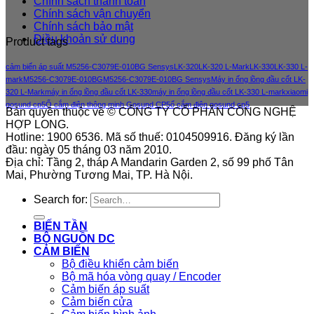
Chính sách thanh toán
Chính sách vận chuyển
Chính sách bảo mật
Điều khoản sử dung
Product tags
cảm biến áp suất M5256-C3079E-010BG Sensys
LK-320
LK-320 L-Mark
LK-330
LK-330 L-
mark
M5256-C3079E-010BG
M5256-C3079E-010BG Sensys
Máy in ống lồng đầu cốt LK-
320 L-Mark
máy in ống lồng đầu cốt LK-330
máy in ống lồng đầu cốt LK-330 L-mark
xiaomi
gosund cp5
Ổ cắm điện thông minh Gosund CP5
ổ cắm điện gosund cp5
Bản quyền thuộc về © CÔNG TY CỔ PHẦN CÔNG NGHỆ
HỢP LONG.
Hotline: 1900 6536. Mã số thuế: 0104509916. Đăng ký lần
đầu: ngày 05 tháng 03 năm 2010.
Địa chỉ: Tầng 2, tháp A Mandarin Garden 2, số 99 phố Tân
Mai, Phường Tương Mai, TP. Hà Nội.
Search for:
BIẾN TẦN
BỘ NGUỒN DC
CẢM BIẾN
Bộ điều khiển cảm biến
Bộ mã hóa vòng quay / Encoder
Cảm biến áp suất
Cảm biến cửa