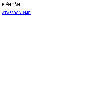
BIẾN TẦN
ATV630C31N4F