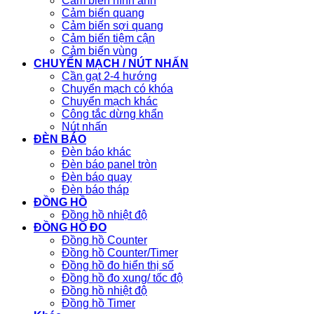
Cảm biến hình ảnh
Cảm biến quang
Cảm biến sợi quang
Cảm biến tiệm cận
Cảm biến vùng
CHUYỂN MẠCH / NÚT NHẤN
Cần gạt 2-4 hướng
Chuyển mạch có khóa
Chuyển mạch khác
Công tắc dừng khẩn
Nút nhấn
ĐÈN BÁO
Đèn báo khác
Đèn báo panel tròn
Đèn báo quay
Đèn báo tháp
ĐỒNG HỒ
Đồng hồ nhiệt độ
ĐỒNG HỒ ĐO
Đồng hồ Counter
Đồng hồ Counter/Timer
Đồng hồ đo hiển thị số
Đồng hồ đo xung/ tốc độ
Đồng hồ nhiệt độ
Đồng hồ Timer