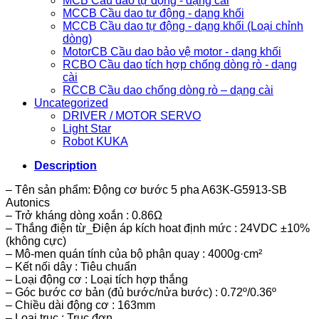
MCB Cầu dao tự động - dạng cài
MCCB Cầu dao tự động - dạng khối
MCCB Cầu dao tự động - dạng khối (Loại chỉnh
dòng)
MotorCB Cầu dao bảo vệ motor - dạng khối
RCBO Cầu dao tích hợp chống dòng rò - dạng
cài
RCCB Cầu dao chống dòng rò – dạng cài
Uncategorized
DRIVER / MOTOR SERVO
Light Star
Robot KUKA
Description
– Tên sản phẩm: Động cơ bước 5 pha A63K-G5913-SB
Autonics
– Trở kháng dòng xoắn : 0.86Ω
– Thắng điện từ_Điện áp kích hoat định mức : 24VDC ±10%
(không cực)
– Mô-men quán tính của bộ phận quay : 4000g·cm²
– Kết nối dây : Tiêu chuẩn
– Loại động cơ : Loại tích hợp thắng
– Góc bước cơ bản (đủ bước/nửa bước) : 0.72º/0.36º
– Chiều dài động cơ : 163mm
– Loại trục : Trục đơn