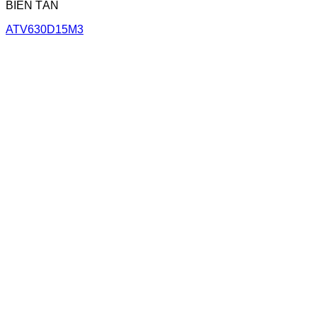
BIẾN TẦN
ATV630D15M3