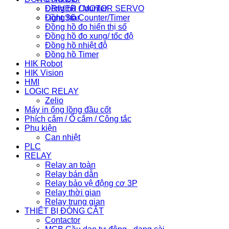
Đồng hồ Counter
DRIVER / MOTOR SERVO
Đồng hồ Counter/Timer
Light Star
Đồng hồ đo hiển thị số
Đồng hồ đo xung/ tốc độ
Đồng hồ nhiệt độ
Đồng hồ Timer
HIK Robot
HIK Vision
HMI
LOGIC RELAY
Zelio
Máy in ống lồng đầu cốt
Phích cắm / Ổ cắm / Công tắc
Phụ kiện
Can nhiệt
PLC
RELAY
Relay an toàn
Relay bán dẫn
Relay bảo vệ động cơ 3P
Relay thời gian
Relay trung gian
THIẾT BỊ ĐÓNG CẮT
Contactor