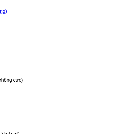
òng)
không cực)
-7kgf.cm²