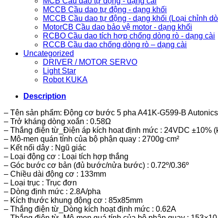
MCB Cầu dao tự động - dạng cài
MCCB Cầu dao tự động - dạng khối
MCCB Cầu dao tự động - dạng khối (Loại chỉnh d
MotorCB Cầu dao bảo vệ motor - dạng khối
RCBO Cầu dao tích hợp chống dòng rò - dạng cài
RCCB Cầu dao chống dòng rò – dạng cài
Uncategorized
DRIVER / MOTOR SERVO
Light Star
Robot KUKA
Description
– Tên sản phẩm: Động cơ bước 5 pha A41K-G599-B Autonics
– Trở kháng dòng xoắn : 0.58Ω
– Thắng điện từ_Điện áp kích hoat định mức : 24VDC ±10% (
– Mô-men quán tính của bộ phận quay : 2700g·cm²
– Kết nối dây : Ngũ giác
– Loại động cơ : Loại tích hợp thắng
– Góc bước cơ bản (đủ bước/nửa bước) : 0.72º/0.36º
– Chiều dài động cơ : 133mm
– Loại trục : Trục đơn
– Dòng định mức : 2.8A/pha
– Kích thước khung động cơ : 85x85mm
– Thắng điện từ_Dòng kích hoạt định mức : 0.62A
– Thắng điện từ_Mô-men quá tính của bộ phận quay : 153×10