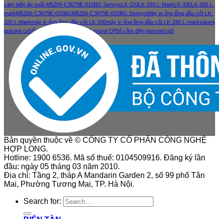
cảm biến áp suất M5256-C3079E-010BG Sensys
LK-320
LK-320 L-Mark
LK-330
LK-330 L-
mark
M5256-C3079E-010BG
M5256-C3079E-010BG Sensys
Máy in ống lồng đầu cốt LK-
320 L-Mark
máy in ống lồng đầu cốt LK-330
máy in ống lồng đầu cốt LK-330 L-mark
xiaomi
gosund cp5
Ổ cắm điện thông minh Gosund CP5
ổ cắm điện gosund cp5
Bản quyền thuộc về © CÔNG TY CỔ PHẦN CÔNG NGHỆ
HỢP LONG.
Hotline: 1900 6536. Mã số thuế: 0104509916. Đăng ký lần
đầu: ngày 05 tháng 03 năm 2010.
Địa chỉ: Tầng 2, tháp A Mandarin Garden 2, số 99 phố Tân
Mai, Phường Tương Mai, TP. Hà Nội.
Search for: