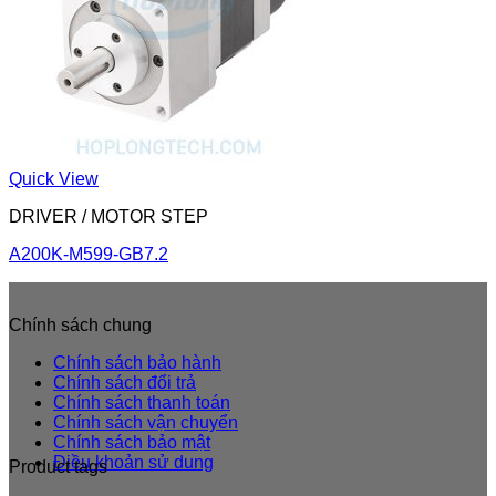
Quick View
DRIVER / MOTOR STEP
A200K-M599-GB7.2
Chính sách chung
Chính sách bảo hành
Chính sách đổi trả
Chính sách thanh toán
Chính sách vận chuyển
Chính sách bảo mật
Điều khoản sử dung
Product tags