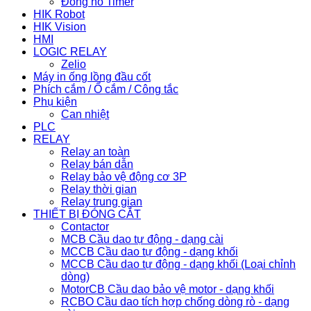
Đồng hồ Timer
HIK Robot
HIK Vision
HMI
LOGIC RELAY
Zelio
Máy in ống lồng đầu cốt
Phích cắm / Ổ cắm / Công tắc
Phụ kiện
Can nhiệt
PLC
RELAY
Relay an toàn
Relay bán dẫn
Relay bảo vệ động cơ 3P
Relay thời gian
Relay trung gian
THIẾT BỊ ĐÓNG CẮT
Contactor
MCB Cầu dao tự động - dạng cài
MCCB Cầu dao tự động - dạng khối
MCCB Cầu dao tự động - dạng khối (Loại chỉnh
dòng)
MotorCB Cầu dao bảo vệ motor - dạng khối
RCBO Cầu dao tích hợp chống dòng rò - dạng