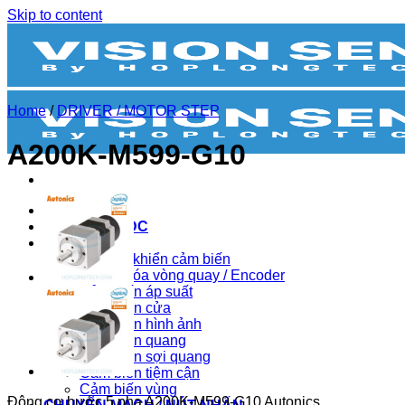
Skip to content
Home
/
DRIVER / MOTOR STEP
A200K-M599-G10
BIẾN TẦN
BỘ NGUỒN DC
CẢM BIẾN
Bộ điều khiển cảm biến
Bộ mã hóa vòng quay / Encoder
Cảm biến áp suất
Cảm biến cửa
Cảm biến hình ảnh
Cảm biến quang
Cảm biến sợi quang
Cảm biến tiệm cận
Cảm biến vùng
Động cơ bước 5 pha A200K-M599-G10 Autonics