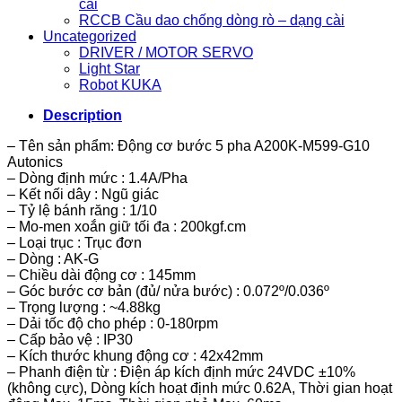
cài
RCCB Cầu dao chống dòng rò – dạng cài
Uncategorized
DRIVER / MOTOR SERVO
Light Star
Robot KUKA
Description
– Tên sản phẩm: Động cơ bước 5 pha A200K-M599-G10
Autonics
– Dòng định mức : 1.4A/Pha
– Kết nối dây : Ngũ giác
– Tỷ lệ bánh răng : 1/10
– Mo-men xoắn giữ tối đa : 200kgf.cm
– Loại trục : Trục đơn
– Dòng : AK-G
– Chiều dài động cơ : 145mm
– Góc bước cơ bản (đủ/ nửa bước) : 0.072º/0.036º
– Trọng lượng : ~4.88kg
– Dải tốc độ cho phép : 0-180rpm
– Cấp bảo vệ : IP30
– Kích thước khung động cơ : 42x42mm
– Phanh điện từ : Điện áp kích định mức 24VDC ±10%
(không cực), Dòng kích hoạt định mức 0.62A, Thời gian hoạt