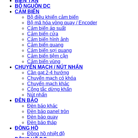
BIẾN TẦN
BỘ NGUỒN DC
CẢM BIẾN
Bộ điều khiển cảm biến
Bộ mã hóa vòng quay / Encoder
Cảm biến áp suất
Cảm biến cửa
Cảm biến hình ảnh
Cảm biến quang
Cảm biến sợi quang
Cảm biến tiệm cận
Cảm biến vùng
CHUYỂN MẠCH / NÚT NHẤN
Cần gạt 2-4 hướng
Chuyển mạch có khóa
Chuyển mạch khác
Công tắc dừng khẩn
Nút nhấn
ĐÈN BÁO
Đèn báo khác
Đèn báo panel tròn
Đèn báo quay
Đèn báo tháp
ĐỒNG HỒ
Đồng hồ nhiệt độ