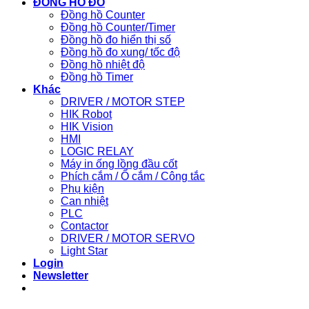
ĐỒNG HỒ ĐO
Đồng hồ Counter
Đồng hồ Counter/Timer
Đồng hồ đo hiển thị số
Đồng hồ đo xung/ tốc độ
Đồng hồ nhiệt độ
Đồng hồ Timer
Khác
DRIVER / MOTOR STEP
HIK Robot
HIK Vision
HMI
LOGIC RELAY
Máy in ống lồng đầu cốt
Phích cắm / Ổ cắm / Công tắc
Phụ kiện
Can nhiệt
PLC
Contactor
DRIVER / MOTOR SERVO
Light Star
Login
Newsletter