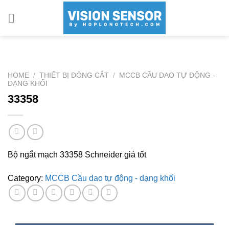
Skip
to
content
HOME
/
THIẾT BỊ ĐÓNG CẮT
/
MCCB CẦU DAO TỰ ĐỘNG -
DẠNG KHỐI
33358
Bộ ngắt mạch 33358 Schneider giá tốt
Category:
MCCB Cầu dao tự động - dạng khối