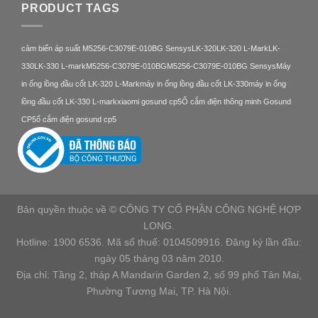
PRODUCT TAGS
cảm biến áp suất M5256-C3079E-010BG Sensys
LK-320
LK-320 L-Mark
LK-
330
LK-330 L-mark
M5256-C3079E-010BG
M5256-C3079E-010BG Sensys
Máy
in ống lồng đầu cốt LK-320 L-Mark
máy in ống lồng đầu cốt LK-330
máy in ống
lồng đầu cốt LK-330 L-mark
xiaomi gosund cp5
Ổ cắm điện thông minh Gosund
CP5
ổ cắm điện gosund cp5
Bản quyền thuộc về © CÔNG TY CỔ PHẦN CÔNG NGHỆ HỢP
LONG.
Hotline: 1900 6536. Mã số thuế: 0104509916. Đăng ký lần đầu:
ngày 05 tháng 03 năm 2010.
Địa chỉ: Tầng 2, tháp A Mandarin Garden 2, số 99 phố Tân Mai,
Phường Tương Mai, TP. Hà Nội.