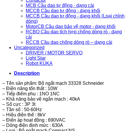
Contactor
MCB Cầu dao tự động - dạng cài
MCCB Cầu dao tự động - dạng khối
MCCB Cầu dao tự động - dạng khối (Loại chỉnh
dòng)
MotorCB Cầu dao bảo vệ motor - dạng khối
RCBO Cầu dao tích hợp chống dòng rò - dạng
cài
RCCB Cầu dao chống dòng rò – dạng cài
Uncategorized
DRIVER / MOTOR SERVO
Light Star
Robot KUKA
Description
– Tên sản phẩm: Bộ ngắt mạch 33328 Schneider
– Điện năng tổn thất : 10W
– Tiếp điểm phụ : 1NO 1NC
– Khả năng bảo vệ ngắn mạch : 40kA
– Số cực : 3P 3t
– Tần số : 50-60Hz
– Hiệu điện thế : 8kV
– Điện áp hoạt động : 690VAC
– Dòng điện định mức : 630A
– Loại : Bộ ngắt mạch Compact NS