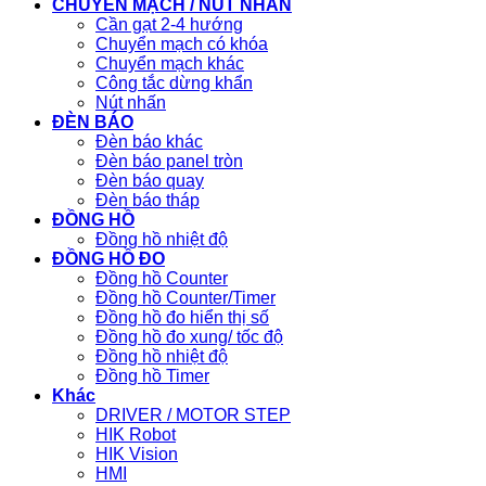
CHUYỂN MẠCH / NÚT NHẤN
Cần gạt 2-4 hướng
Chuyển mạch có khóa
Chuyển mạch khác
Công tắc dừng khẩn
Nút nhấn
ĐÈN BÁO
Đèn báo khác
Đèn báo panel tròn
Đèn báo quay
Đèn báo tháp
ĐỒNG HỒ
Đồng hồ nhiệt độ
ĐỒNG HỒ ĐO
Đồng hồ Counter
Đồng hồ Counter/Timer
Đồng hồ đo hiển thị số
Đồng hồ đo xung/ tốc độ
Đồng hồ nhiệt độ
Đồng hồ Timer
Khác
DRIVER / MOTOR STEP
HIK Robot
HIK Vision
HMI