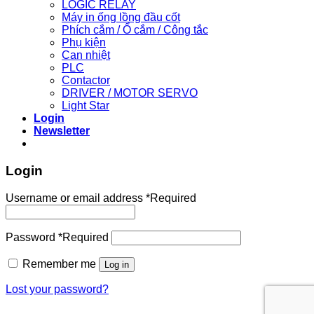
LOGIC RELAY
Máy in ống lồng đầu cốt
Phích cắm / Ổ cắm / Công tắc
Phụ kiện
Can nhiệt
PLC
Contactor
DRIVER / MOTOR SERVO
Light Star
Login
Newsletter
Login
Username or email address
*
Required
Password
*
Required
Remember me
Log in
Lost your password?