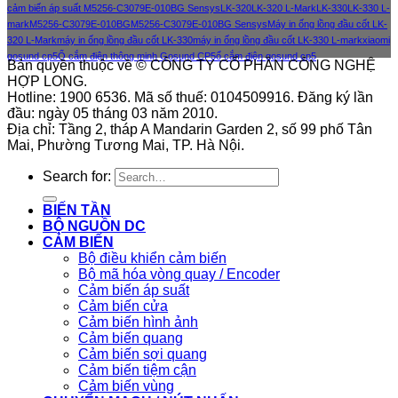
cảm biến áp suất M5256-C3079E-010BG Sensys
LK-320
LK-320 L-Mark
LK-330
LK-330 L-
mark
M5256-C3079E-010BG
M5256-C3079E-010BG Sensys
Máy in ống lồng đầu cốt LK-
320 L-Mark
máy in ống lồng đầu cốt LK-330
máy in ống lồng đầu cốt LK-330 L-mark
xiaomi
gosund cp5
Ổ cắm điện thông minh Gosund CP5
ổ cắm điện gosund cp5
Bản quyền thuộc về © CÔNG TY CỔ PHẦN CÔNG NGHỆ
HỢP LONG.
Hotline: 1900 6536. Mã số thuế: 0104509916. Đăng ký lần
đầu: ngày 05 tháng 03 năm 2010.
Địa chỉ: Tầng 2, tháp A Mandarin Garden 2, số 99 phố Tân
Mai, Phường Tương Mai, TP. Hà Nội.
Search for:
BIẾN TẦN
BỘ NGUỒN DC
CẢM BIẾN
Bộ điều khiển cảm biến
Bộ mã hóa vòng quay / Encoder
Cảm biến áp suất
Cảm biến cửa
Cảm biến hình ảnh
Cảm biến quang
Cảm biến sợi quang
Cảm biến tiệm cận
Cảm biến vùng