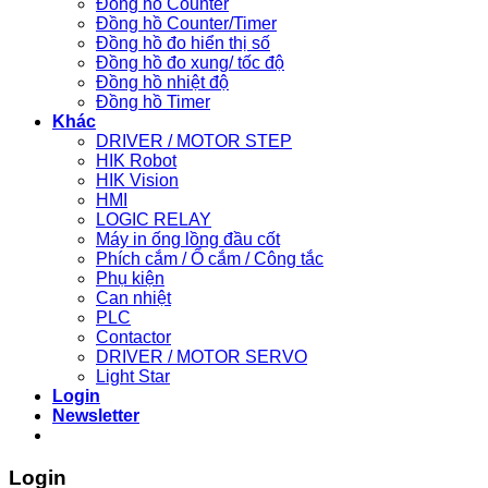
Đồng hồ Counter
Đồng hồ Counter/Timer
Đồng hồ đo hiển thị số
Đồng hồ đo xung/ tốc độ
Đồng hồ nhiệt độ
Đồng hồ Timer
Khác
DRIVER / MOTOR STEP
HIK Robot
HIK Vision
HMI
LOGIC RELAY
Máy in ống lồng đầu cốt
Phích cắm / Ổ cắm / Công tắc
Phụ kiện
Can nhiệt
PLC
Contactor
DRIVER / MOTOR SERVO
Light Star
Login
Newsletter
Login