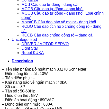
Contactor
MCB Cầu dao tự động - dạng cài
MCCB Cầu dao tự động - dạng khối
MCCB Cầu dao tự động - dạng khối (Loại chỉnh
dòng)
MotorCB Cầu dao bảo vệ motor - dạng khối
RCBO Cầu dao tích hợp chống dòng rò - dạng
cài
RCCB Cầu dao chống dòng rò – dạng cài
Uncategorized
DRIVER / MOTOR SERVO
Light Star
Robot KUKA
Description
– Tên sản phẩm: Bộ ngắt mạch 33270 Schneider
– Điện năng tổn thất : 10W
– Tiếp điểm phụ : –
– Khả năng bảo vệ ngắn mạch : 40kA
– Số cực : 3P
– Tần số : 50-60Hz
– Hiệu điện thế : 8kV
– Điện áp hoạt động : 690VAC
– Dòng điện định mức : 630A
– Loại : Bộ ngắt mạch Compact NS