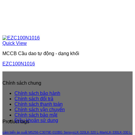
Quick View
MCCB Cầu dao tự động - dạng khối
EZC100N1016
Chính sách chung
Chính sách bảo hành
Chính sách đổi trả
Chính sách thanh toán
Chính sách vận chuyển
Chính sách bảo mật
Điều khoản sử dung
Product tags
cảm biến áp suất M5256-C3079E-010BG Sensys
LK-320
LK-320 L-Mark
LK-330
LK-330 L-