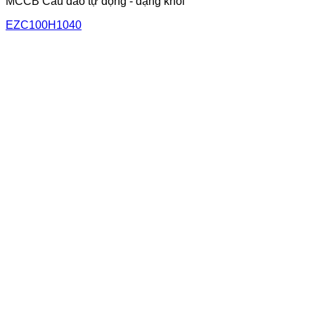
MCCB Cầu dao tự động - dạng khối
EZC100H1040