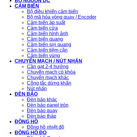
BỘ NGUỒN DC
CẢM BIẾN
Bộ điều khiển cảm biến
Bộ mã hóa vòng quay / Encoder
Cảm biến áp suất
Cảm biến cửa
Cảm biến hình ảnh
Cảm biến quang
Cảm biến sợi quang
Cảm biến tiệm cận
Cảm biến vùng
CHUYỂN MẠCH / NÚT NHẤN
Cần gạt 2-4 hướng
Chuyển mạch có khóa
Chuyển mạch khác
Công tắc dừng khẩn
Nút nhấn
ĐÈN BÁO
Đèn báo khác
Đèn báo panel tròn
Đèn báo quay
Đèn báo tháp
ĐỒNG HỒ
Đồng hồ nhiệt độ
ĐỒNG HỒ ĐO