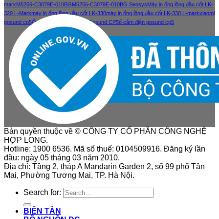
mark
M5256-C3079E-010BG
M5256-C3079E-010BG Sensys
Máy in ống lồng đầu cốt LK-
320 L-Mark
máy in ống lồng đầu cốt LK-330
máy in ống lồng đầu cốt LK-330 L-mark
xiaomi
gosund cp5
Ổ cắm điện thông minh Gosund CP5
ổ cắm điện gosund cp5
Bản quyền thuộc về © CÔNG TY CỔ PHẦN CÔNG NGHỆ
HỢP LONG.
Hotline: 1900 6536. Mã số thuế: 0104509916. Đăng ký lần
đầu: ngày 05 tháng 03 năm 2010.
Địa chỉ: Tầng 2, tháp A Mandarin Garden 2, số 99 phố Tân
Mai, Phường Tương Mai, TP. Hà Nội.
Search for:
BIẾN TẦN