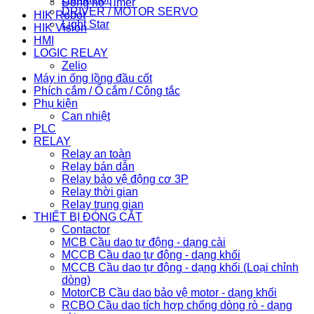
Đồng hồ Timer
DRIVER / MOTOR SERVO
HIK Robot
Light Star
HIK Vision
HMI
LOGIC RELAY
Zelio
Máy in ống lồng đầu cốt
Phích cắm / Ổ cắm / Công tắc
Phụ kiện
Can nhiệt
PLC
RELAY
Relay an toàn
Relay bán dẫn
Relay bảo vệ động cơ 3P
Relay thời gian
Relay trung gian
THIẾT BỊ ĐÓNG CẮT
Contactor
MCB Cầu dao tự động - dạng cài
MCCB Cầu dao tự động - dạng khối
MCCB Cầu dao tự động - dạng khối (Loại chỉnh
dòng)
MotorCB Cầu dao bảo vệ motor - dạng khối
RCBO Cầu dao tích hợp chống dòng rò - dạng