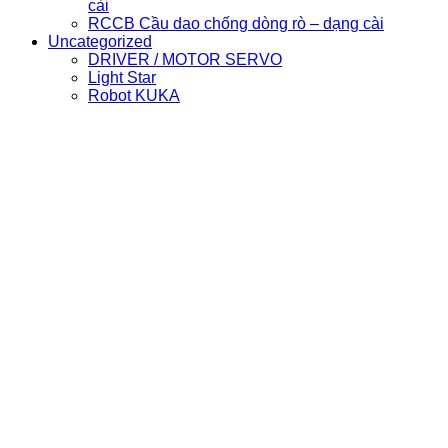
cài
RCCB Cầu dao chống dòng rò – dạng cài
Uncategorized
DRIVER / MOTOR SERVO
Light Star
Robot KUKA