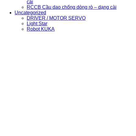
cài
RCCB Cầu dao chống dòng rò – dạng cài
Uncategorized
DRIVER / MOTOR SERVO
Light Star
Robot KUKA