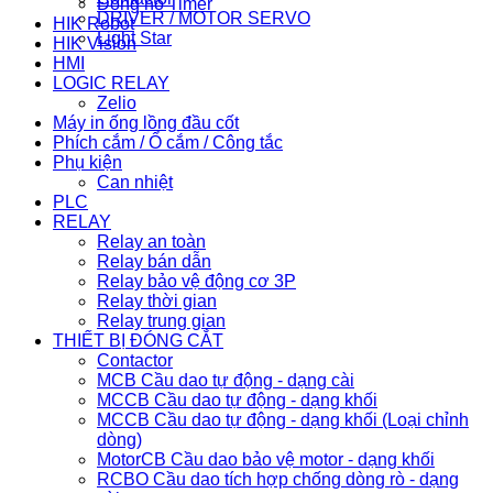
Đồng hồ Timer
DRIVER / MOTOR SERVO
HIK Robot
Light Star
HIK Vision
HMI
LOGIC RELAY
Zelio
Máy in ống lồng đầu cốt
Phích cắm / Ổ cắm / Công tắc
Phụ kiện
Can nhiệt
PLC
RELAY
Relay an toàn
Relay bán dẫn
Relay bảo vệ động cơ 3P
Relay thời gian
Relay trung gian
THIẾT BỊ ĐÓNG CẮT
Contactor
MCB Cầu dao tự động - dạng cài
MCCB Cầu dao tự động - dạng khối
MCCB Cầu dao tự động - dạng khối (Loại chỉnh
dòng)
MotorCB Cầu dao bảo vệ motor - dạng khối
RCBO Cầu dao tích hợp chống dòng rò - dạng