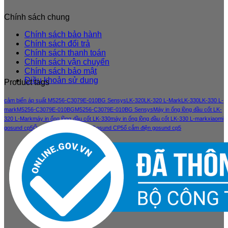
Chính sách chung
Chính sách bảo hành
Chính sách đổi trả
Chính sách thanh toán
Chính sách vận chuyển
Chính sách bảo mật
Điều khoản sử dung
Product tags
cảm biến áp suất M5256-C3079E-010BG Sensys
LK-320
LK-320 L-Mark
LK-330
LK-330 L-
mark
M5256-C3079E-010BG
M5256-C3079E-010BG Sensys
Máy in ống lồng đầu cốt LK-
320 L-Mark
máy in ống lồng đầu cốt LK-330
máy in ống lồng đầu cốt LK-330 L-mark
xiaomi
gosund cp5
Ổ cắm điện thông minh Gosund CP5
ổ cắm điện gosund cp5