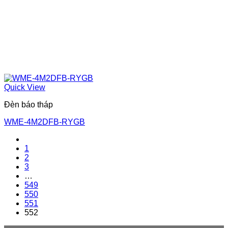
Quick View
Đèn báo tháp
WME-4M2DFB-RYGB
1
2
3
…
549
550
551
552