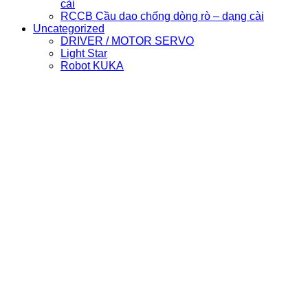
cài
RCCB Cầu dao chống dòng rò – dạng cài
Uncategorized
DRIVER / MOTOR SERVO
Light Star
Robot KUKA