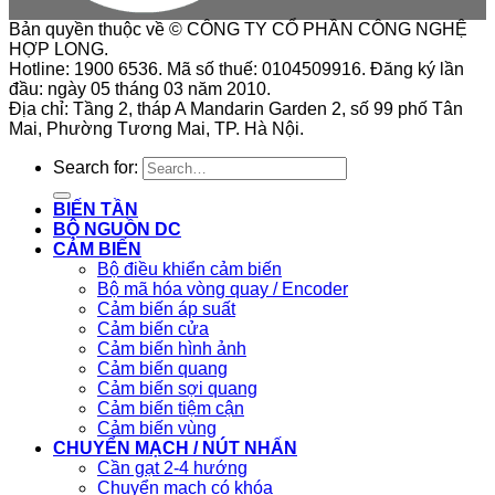
Bản quyền thuộc về © CÔNG TY CỔ PHẦN CÔNG NGHỆ
HỢP LONG.
Hotline: 1900 6536. Mã số thuế: 0104509916. Đăng ký lần
đầu: ngày 05 tháng 03 năm 2010.
Địa chỉ: Tầng 2, tháp A Mandarin Garden 2, số 99 phố Tân
Mai, Phường Tương Mai, TP. Hà Nội.
Search for:
BIẾN TẦN
BỘ NGUỒN DC
CẢM BIẾN
Bộ điều khiển cảm biến
Bộ mã hóa vòng quay / Encoder
Cảm biến áp suất
Cảm biến cửa
Cảm biến hình ảnh
Cảm biến quang
Cảm biến sợi quang
Cảm biến tiệm cận
Cảm biến vùng
CHUYỂN MẠCH / NÚT NHẤN
Cần gạt 2-4 hướng
Chuyển mạch có khóa