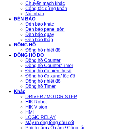
Chuyển mạch khác
Công tắc dừng khẩn
Nút nhấn
ĐÈN BÁO
Đèn báo khác
Đèn báo panel tròn
Đèn báo quay
Đèn báo tháp
ĐỒNG HỒ
Đồng hồ nhiệt độ
ĐỒNG HỒ ĐO
Đồng hồ Counter
Đồng hồ Counter/Timer
Đồng hồ đo hiển thị số
Đồng hồ đo xung/ tốc độ
Đồng hồ nhiệt độ
Đồng hồ Timer
Khác
DRIVER / MOTOR STEP
HIK Robot
HIK Vision
HMI
LOGIC RELAY
Máy in ống lồng đầu cốt
Phích cắm / Ổ cắm / Công tắc