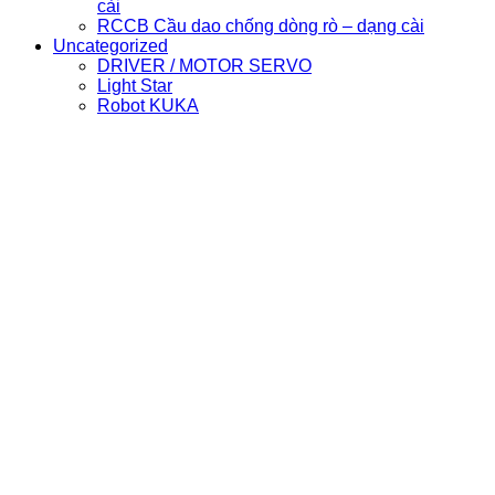
cài
RCCB Cầu dao chống dòng rò – dạng cài
Uncategorized
DRIVER / MOTOR SERVO
Light Star
Robot KUKA