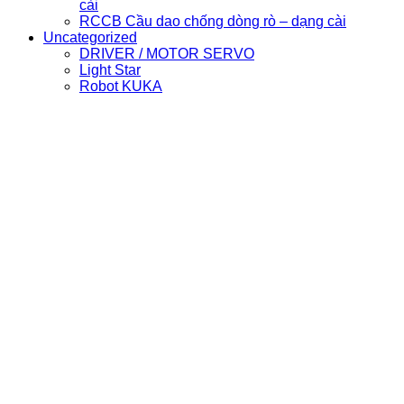
cài
RCCB Cầu dao chống dòng rò – dạng cài
Uncategorized
DRIVER / MOTOR SERVO
Light Star
Robot KUKA