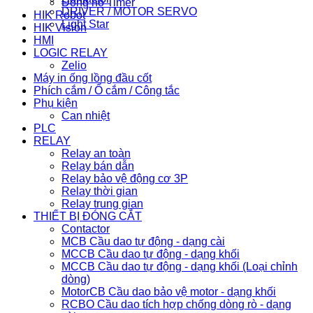
Đồng hồ Timer
DRIVER / MOTOR SERVO
HIK Robot
Light Star
HIK Vision
HMI
LOGIC RELAY
Zelio
Máy in ống lồng đầu cốt
Phích cắm / Ổ cắm / Công tắc
Phụ kiện
Can nhiệt
PLC
RELAY
Relay an toàn
Relay bán dẫn
Relay bảo vệ động cơ 3P
Relay thời gian
Relay trung gian
THIẾT BỊ ĐÓNG CẮT
Contactor
MCB Cầu dao tự động - dạng cài
MCCB Cầu dao tự động - dạng khối
MCCB Cầu dao tự động - dạng khối (Loại chỉnh
dòng)
MotorCB Cầu dao bảo vệ motor - dạng khối
RCBO Cầu dao tích hợp chống dòng rò - dạng