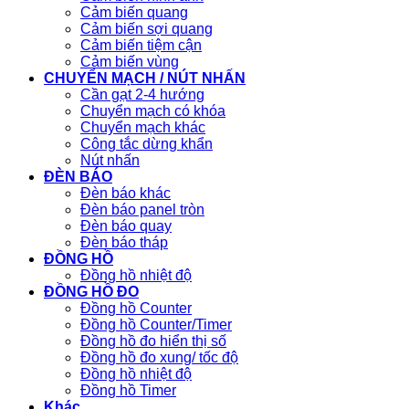
Cảm biến quang
Cảm biến sợi quang
Cảm biến tiệm cận
Cảm biến vùng
CHUYỂN MẠCH / NÚT NHẤN
Cần gạt 2-4 hướng
Chuyển mạch có khóa
Chuyển mạch khác
Công tắc dừng khẩn
Nút nhấn
ĐÈN BÁO
Đèn báo khác
Đèn báo panel tròn
Đèn báo quay
Đèn báo tháp
ĐỒNG HỒ
Đồng hồ nhiệt độ
ĐỒNG HỒ ĐO
Đồng hồ Counter
Đồng hồ Counter/Timer
Đồng hồ đo hiển thị số
Đồng hồ đo xung/ tốc độ
Đồng hồ nhiệt độ
Đồng hồ Timer
Khác