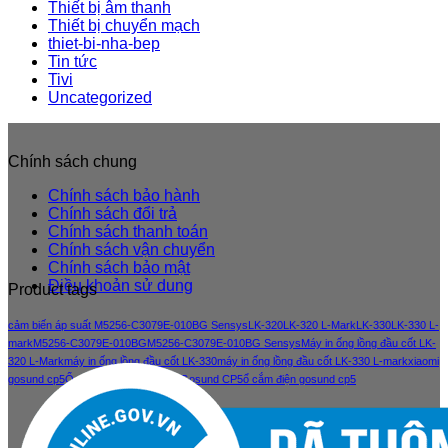
Thiết bị âm thanh
Thiết bị chuyển mạch
thiet-bi-nha-bep
Tin tức
Tivi
Uncategorized
Chính sách chung
Chính sách bảo hành
Chính sách đổi trả
Chính sách thanh toán
Chính sách vận chuyển
Chính sách bảo mật
Điều khoản sử dung
Product tags
cảm biến áp suất M5256-C3079E-010BG Sensys
LK-320
LK-320 L-Mark
LK-330
LK-330 L-
mark
M5256-C3079E-010BG
M5256-C3079E-010BG Sensys
Máy in ống lồng đầu cốt LK-
320 L-Mark
máy in ống lồng đầu cốt LK-330
máy in ống lồng đầu cốt LK-330 L-mark
xiaomi
gosund cp5
Ổ cắm điện thông minh Gosund CP5
ổ cắm điện gosund cp5