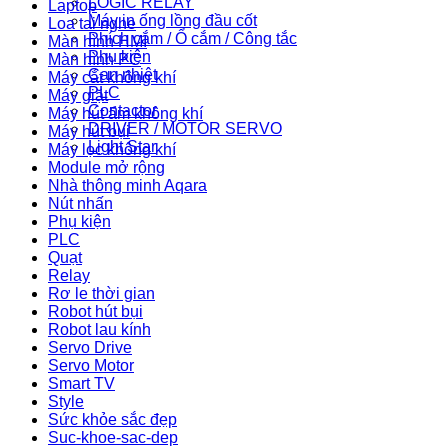
LOGIC RELAY
Laptop
Máy in ống lồng đầu cốt
Loa tai nghe
Phích cắm / Ổ cắm / Công tắc
Màn hình HMI
Phụ kiện
Màn hình PC
Can nhiệt
Máy cắt không khí
PLC
Máy giặt
Contactor
Máy hút ẩm không khí
DRIVER / MOTOR SERVO
Máy hút bụi
Light Star
Máy lọc không khí
Module mở rộng
Nhà thông minh Aqara
Nút nhấn
Phụ kiện
PLC
Quạt
Relay
Rơ le thời gian
Robot hút bụi
Robot lau kính
Servo Drive
Servo Motor
Smart TV
Style
Sức khỏe sắc đẹp
Suc-khoe-sac-dep