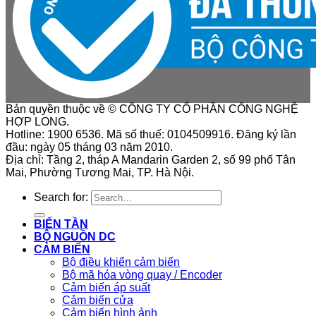
Bản quyền thuộc về © CÔNG TY CỔ PHẦN CÔNG NGHỆ
HỢP LONG.
Hotline: 1900 6536. Mã số thuế: 0104509916. Đăng ký lần
đầu: ngày 05 tháng 03 năm 2010.
Địa chỉ: Tầng 2, tháp A Mandarin Garden 2, số 99 phố Tân
Mai, Phường Tương Mai, TP. Hà Nội.
Search for:
BIẾN TẦN
BỘ NGUỒN DC
CẢM BIẾN
Bộ điều khiển cảm biến
Bộ mã hóa vòng quay / Encoder
Cảm biến áp suất
Cảm biến cửa
Cảm biến hình ảnh