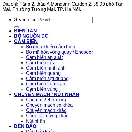
Địa chỉ: Tầng 2, tháp A Mandarin Garden 2, số 99 phố Tân
Mai, Phường Tương Mai, TP. Hà Nội.
Search for:
BIẾN TẦN
BỘ NGUỒN DC
CẢM BIẾN
Bộ điều khiển cảm biến
Bộ mã hóa vòng quay / Encoder
Cảm biến áp suất
Cảm biến cửa
Cảm biến hình ảnh
Cảm biến quang
Cảm biến sợi quang
Cảm biến tiệm cận
Cảm biến vùng
CHUYỂN MẠCH / NÚT NHẤN
Cần gạt 2-4 hướng
Chuyển mạch có khóa
Chuyển mạch khác
Công tắc dừng khẩn
Nút nhấn
ĐÈN BÁO
Đèn báo khác