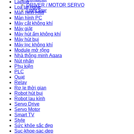
Laptop
DRIVER / MOTOR SERVO
Loa tai nghe
Light Star
Màn hình HMI
Màn hình PC
Máy cắt không khí
Máy giặt
Máy hút ẩm không khí
Máy hút bụi
Máy lọc không khí
Module mở rộng
Nhà thông minh Aqara
Nút nhấn
Phụ kiện
PLC
Quạt
Relay
Rơ le thời gian
Robot hút bụi
Robot lau kính
Servo Drive
Servo Motor
Smart TV
Style
Sức khỏe sắc đẹp
Suc-khoe-sac-dep