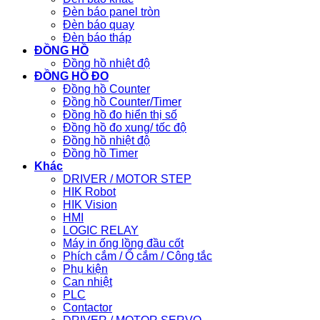
Đèn báo panel tròn
Đèn báo quay
Đèn báo tháp
ĐỒNG HỒ
Đồng hồ nhiệt độ
ĐỒNG HỒ ĐO
Đồng hồ Counter
Đồng hồ Counter/Timer
Đồng hồ đo hiển thị số
Đồng hồ đo xung/ tốc độ
Đồng hồ nhiệt độ
Đồng hồ Timer
Khác
DRIVER / MOTOR STEP
HIK Robot
HIK Vision
HMI
LOGIC RELAY
Máy in ống lồng đầu cốt
Phích cắm / Ổ cắm / Công tắc
Phụ kiện
Can nhiệt
PLC
Contactor