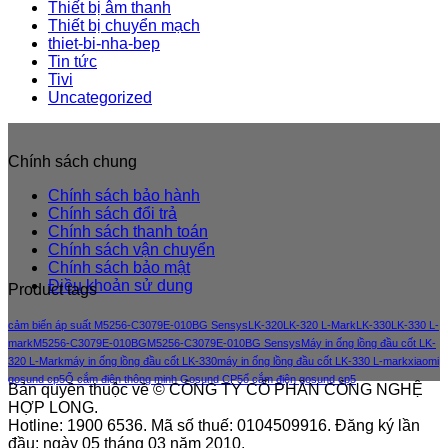
Thiết bị âm thanh
Thiết bị chuyển mạch
thiet-bi-nha-bep
Tin tức
Tivi
Uncategorized
Chính sách chung
Chính sách bảo hành
Chính sách đổi trả
Chính sách thanh toán
Chính sách vận chuyển
Chính sách bảo mật
Điều khoản sử dung
Product tags
cảm biến áp suất M5256-C3079E-010BG Sensys
LK-320
LK-320 L-Mark
LK-330
LK-330 L-
mark
M5256-C3079E-010BG
M5256-C3079E-010BG Sensys
Máy in ống lồng đầu cốt LK-
320 L-Mark
máy in ống lồng đầu cốt LK-330
máy in ống lồng đầu cốt LK-330 L-mark
xiaomi
gosund cp5
Ổ cắm điện thông minh Gosund CP5
ổ cắm điện gosund cp5
Bản quyền thuộc về © CÔNG TY CỔ PHẦN CÔNG NGHỆ
HỢP LONG.
Hotline: 1900 6536. Mã số thuế: 0104509916. Đăng ký lần
đầu: ngày 05 tháng 03 năm 2010.