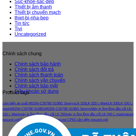
Suc-khoe-sac-dep
Thiết bị âm thanh
Thiết bị chuyển mạch
thiet-bi-nha-bep
Tin tức
Tivi
Uncategorized
Chính sách chung
Chính sách bảo hành
Chính sách đổi trả
Chính sách thanh toán
Chính sách vận chuyển
Chính sách bảo mật
Điều khoản sử dung
Product tags
cảm biến áp suất M5256-C3079E-010BG Sensys
LK-320
LK-320 L-Mark
LK-330
LK-330 L-
mark
M5256-C3079E-010BG
M5256-C3079E-010BG Sensys
Máy in ống lồng đầu cốt LK-
320 L-Mark
máy in ống lồng đầu cốt LK-330
máy in ống lồng đầu cốt LK-330 L-mark
xiaomi
gosund cp5
Ổ cắm điện thông minh Gosund CP5
ổ cắm điện gosund cp5