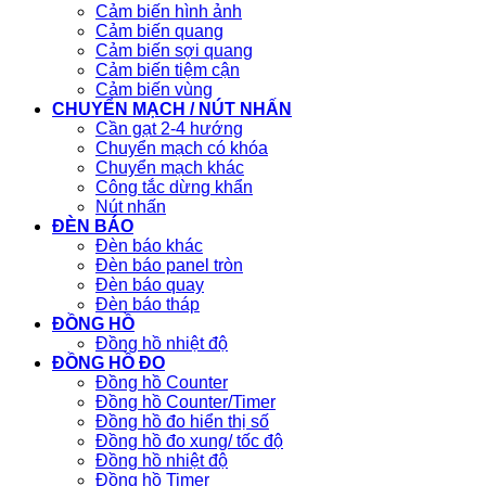
Cảm biến hình ảnh
Cảm biến quang
Cảm biến sợi quang
Cảm biến tiệm cận
Cảm biến vùng
CHUYỂN MẠCH / NÚT NHẤN
Cần gạt 2-4 hướng
Chuyển mạch có khóa
Chuyển mạch khác
Công tắc dừng khẩn
Nút nhấn
ĐÈN BÁO
Đèn báo khác
Đèn báo panel tròn
Đèn báo quay
Đèn báo tháp
ĐỒNG HỒ
Đồng hồ nhiệt độ
ĐỒNG HỒ ĐO
Đồng hồ Counter
Đồng hồ Counter/Timer
Đồng hồ đo hiển thị số
Đồng hồ đo xung/ tốc độ
Đồng hồ nhiệt độ
Đồng hồ Timer