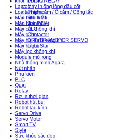
khối Terminal
LOGIC RELAY
Laptop
Máy in ống lồng đầu cốt
Loa tai nghe
Phích cắm / Ổ cắm / Công tắc
Màn hình HMI
Phụ kiện
Màn hình PC
Can nhiệt
Máy cắt không khí
PLC
Máy giặt
Contactor
Máy hút ẩm không khí
DRIVER / MOTOR SERVO
Máy hút bụi
Light Star
Máy lọc không khí
Module mở rộng
Nhà thông minh Aqara
Nút nhấn
Phụ kiện
PLC
Quạt
Relay
Rơ le thời gian
Robot hút bụi
Robot lau kính
Servo Drive
Servo Motor
Smart TV
Style
Sức khỏe sắc đẹp