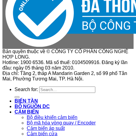
Bản quyền thuộc về © CÔNG TY CỔ PHẦN CÔNG NGHỆ
HỢP LONG.
Hotline: 1900 6536. Mã số thuế: 0104509916. Đăng ký lần
đầu: ngày 05 tháng 03 năm 2010.
Địa chỉ: Tầng 2, tháp A Mandarin Garden 2, số 99 phố Tân
Mai, Phường Tương Mai, TP. Hà Nội.
Search for:
BIẾN TẦN
BỘ NGUỒN DC
CẢM BIẾN
Bộ điều khiển cảm biến
Bộ mã hóa vòng quay / Encoder
Cảm biến áp suất
Cảm biến cửa