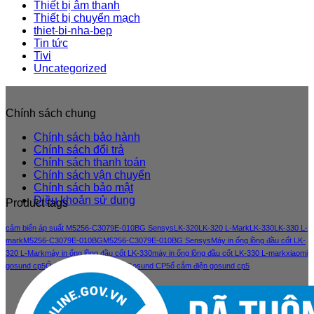
Thiết bị âm thanh
Thiết bị chuyển mạch
thiet-bi-nha-bep
Tin tức
Tivi
Uncategorized
Chính sách chung
Chính sách bảo hành
Chính sách đổi trả
Chính sách thanh toán
Chính sách vận chuyển
Chính sách bảo mật
Điều khoản sử dung
Product tags
cảm biến áp suất M5256-C3079E-010BG Sensys
LK-320
LK-320 L-Mark
LK-330
LK-330 L-
mark
M5256-C3079E-010BG
M5256-C3079E-010BG Sensys
Máy in ống lồng đầu cốt LK-
320 L-Mark
máy in ống lồng đầu cốt LK-330
máy in ống lồng đầu cốt LK-330 L-mark
xiaomi
gosund cp5
Ổ cắm điện thông minh Gosund CP5
ổ cắm điện gosund cp5