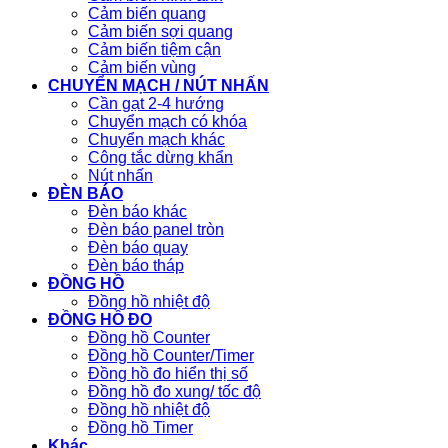
Cảm biến quang
Cảm biến sợi quang
Cảm biến tiệm cận
Cảm biến vùng
CHUYỂN MẠCH / NÚT NHẤN
Cần gạt 2-4 hướng
Chuyển mạch có khóa
Chuyển mạch khác
Công tắc dừng khẩn
Nút nhấn
ĐÈN BÁO
Đèn báo khác
Đèn báo panel tròn
Đèn báo quay
Đèn báo tháp
ĐỒNG HỒ
Đồng hồ nhiệt độ
ĐỒNG HỒ ĐO
Đồng hồ Counter
Đồng hồ Counter/Timer
Đồng hồ đo hiển thị số
Đồng hồ đo xung/ tốc độ
Đồng hồ nhiệt độ
Đồng hồ Timer
Khác