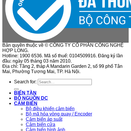
Bản quyền thuộc về © CÔNG TY CỔ PHẦN CÔNG NGHỆ
HỢP LONG.
Hotline: 1900 6536. Mã số thuế: 0104509916. Đăng ký lần
đầu: ngày 05 tháng 03 năm 2010.
Địa chỉ: Tầng 2, tháp A Mandarin Garden 2, số 99 phố Tân
Mai, Phường Tương Mai, TP. Hà Nội.
Search for:
BIẾN TẦN
BỘ NGUỒN DC
CẢM BIẾN
Bộ điều khiển cảm biến
Bộ mã hóa vòng quay / Encoder
Cảm biến áp suất
Cảm biến cửa
Cảm biến hình ảnh