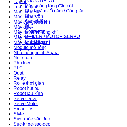
LOGIC RELAY
Laptop
Máy in ống lồng đầu cốt
Loa tai nghe
Phích cắm / Ổ cắm / Công tắc
Màn hình HMI
Phụ kiện
Màn hình PC
Can nhiệt
Máy cắt không khí
PLC
Máy giặt
Contactor
Máy hút ẩm không khí
DRIVER / MOTOR SERVO
Máy hút bụi
Light Star
Máy lọc không khí
Module mở rộng
Nhà thông minh Aqara
Nút nhấn
Phụ kiện
PLC
Quạt
Relay
Rơ le thời gian
Robot hút bụi
Robot lau kính
Servo Drive
Servo Motor
Smart TV
Style
Sức khỏe sắc đẹp
Suc-khoe-sac-dep