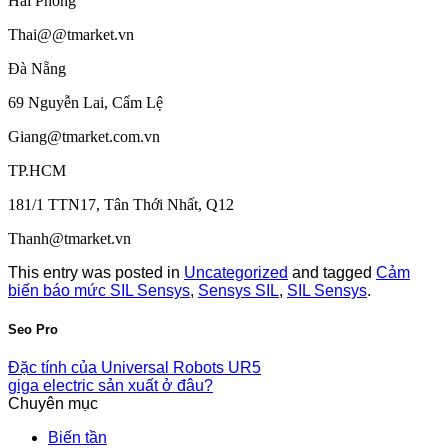
Hải Phòng
Thai@@tmarket.vn
Đà Nẵng
69 Nguyễn Lai, Cẩm Lệ
Giang@tmarket.com.vn
TP.HCM
181/1 TTN17, Tân Thới Nhất, Q12
Thanh@tmarket.vn
This entry was posted in
Uncategorized
and tagged
Cảm
biến báo mức SIL Sensys
,
Sensys SIL
,
SIL Sensys
.
Seo Pro
Đặc tính của Universal Robots UR5
giga electric sản xuất ở đâu?
Chuyên mục
Biến tần