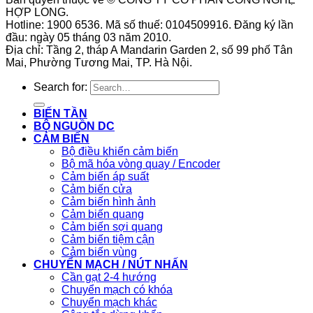
HỢP LONG.
Hotline: 1900 6536. Mã số thuế: 0104509916. Đăng ký lần
đầu: ngày 05 tháng 03 năm 2010.
Địa chỉ: Tầng 2, tháp A Mandarin Garden 2, số 99 phố Tân
Mai, Phường Tương Mai, TP. Hà Nội.
Search for:
BIẾN TẦN
BỘ NGUỒN DC
CẢM BIẾN
Bộ điều khiển cảm biến
Bộ mã hóa vòng quay / Encoder
Cảm biến áp suất
Cảm biến cửa
Cảm biến hình ảnh
Cảm biến quang
Cảm biến sợi quang
Cảm biến tiệm cận
Cảm biến vùng
CHUYỂN MẠCH / NÚT NHẤN
Cần gạt 2-4 hướng
Chuyển mạch có khóa
Chuyển mạch khác