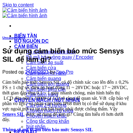
Skip to content
BIẾN TẦN
Uncategorized
BỘ NGUỒN DC
CẢM BIẾN
Sử dụng cảm biến báo mức Sensys
Bộ điều khiển cảm biến
Bộ mã hóa vòng quay / Encoder
SIL để làm gì?
Cảm biến áp suất
Cảm biến cửa
Posted on
24/08/2021
by
Seo Pro
Cảm biến hình ảnh
Cảm biến quang
Cảm biến báo mức Sensys SIL có độ chính xác cao lên đến ± 0,2%
Cảm biến sợi quang
FS ± 1 chữ số, điện áp hoạt động 11 ~ 28VDC hoặc 17 ~ 28VDC,
Cảm biến tiệm cận
thời gian đáp ứng 0,1 ~ 1 giây nhanh chóng, màn hình hiển thị
Cảm biến vùng
LCD đèn nền ± 19999 (4 1/2) rõ ràng dễ quan sát. Với cấp bảo vệ
CHUYỂN MẠCH / NÚT NHẤN
phần vỏ IP67 và phần cảm biến IP68 thiết bị có thể sử dụng ở khu
Cần gạt 2-4 hướng
vực ngoài trời và tại nơi bắt buộc phải được chống thấm. Vậy
Chuyển mạch có khóa
Sensys SIL
được sử dụng để làm gì? Cùng tìm hiểu rõ hơn dưới
Chuyển mạch khác
đây.
Công tắc dừng khẩn
Nút nhấn
Thông số mô tả ảm biến báo mức Sensys SIL
ĐÈN BÁO