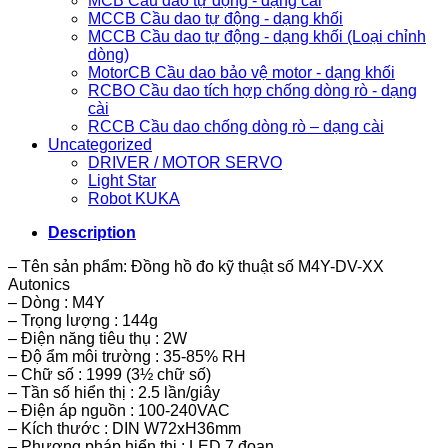
MCB Cầu dao tự động - dạng cài
MCCB Cầu dao tự động - dạng khối
MCCB Cầu dao tự động - dạng khối (Loại chỉnh
dòng)
MotorCB Cầu dao bảo vệ motor - dạng khối
RCBO Cầu dao tích hợp chống dòng rò - dạng
cài
RCCB Cầu dao chống dòng rò – dạng cài
Uncategorized
DRIVER / MOTOR SERVO
Light Star
Robot KUKA
Description
– Tên sản phẩm: Đồng hồ đo kỹ thuật số M4Y-DV-XX
Autonics
– Dòng : M4Y
– Trọng lượng : 144g
– Điện năng tiêu thụ : 2W
– Độ ẩm môi trường : 35-85% RH
– Chữ số : 1999 (3½ chữ số)
– Tần số hiển thị : 2.5 lần/giây
– Điện áp nguồn : 100-240VAC
– Kích thước : DIN W72xH36mm
– Phương pháp hiển thị : LED 7 đoạn