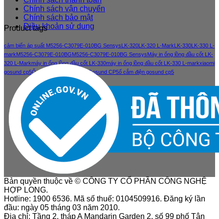
Chính sách vận chuyển
Chính sách bảo mật
Điều khoản sử dung
Product tags
cảm biến áp suất M5256-C3079E-010BG Sensys
LK-320
LK-320 L-Mark
LK-330
LK-330 L-
mark
M5256-C3079E-010BG
M5256-C3079E-010BG Sensys
Máy in ống lồng đầu cốt LK-
320 L-Mark
máy in ống lồng đầu cốt LK-330
máy in ống lồng đầu cốt LK-330 L-mark
xiaomi
gosund cp5
Ổ cắm điện thông minh Gosund CP5
ổ cắm điện gosund cp5
Bản quyền thuộc về © CÔNG TY CỔ PHẦN CÔNG NGHỆ
HỢP LONG.
Hotline: 1900 6536. Mã số thuế: 0104509916. Đăng ký lần
đầu: ngày 05 tháng 03 năm 2010.
Địa chỉ: Tầng 2, tháp A Mandarin Garden 2, số 99 phố Tân