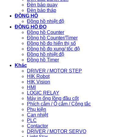
Đèn báo quay
Đèn báo tháp
ĐỒNG HỒ
Đồng hồ nhiệt độ
ĐỒNG HỒ ĐO
Đồng hồ Counter
Đồng hồ Counter/Timer
Đồng hồ đo hiển thị số
Đồng hồ đo xung/ tốc độ
Đồng hồ nhiệt độ
Đồng hồ Timer
Khác
DRIVER / MOTOR STEP
HIK Robot
HIK Vision
HMI
LOGIC RELAY
Máy in ống lồng đầu cốt
Phích cắm / Ổ cắm / Công tắc
Phụ kiện
Can nhiệt
PLC
Contactor
DRIVER / MOTOR SERVO
Light Star