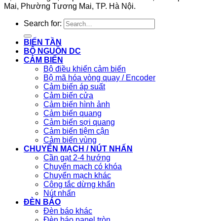
Mai, Phường Tương Mai, TP. Hà Nội.
Search for:
BIẾN TẦN
BỘ NGUỒN DC
CẢM BIẾN
Bộ điều khiển cảm biến
Bộ mã hóa vòng quay / Encoder
Cảm biến áp suất
Cảm biến cửa
Cảm biến hình ảnh
Cảm biến quang
Cảm biến sợi quang
Cảm biến tiệm cận
Cảm biến vùng
CHUYỂN MẠCH / NÚT NHẤN
Cần gạt 2-4 hướng
Chuyển mạch có khóa
Chuyển mạch khác
Công tắc dừng khẩn
Nút nhấn
ĐÈN BÁO
Đèn báo khác
Đèn báo panel tròn