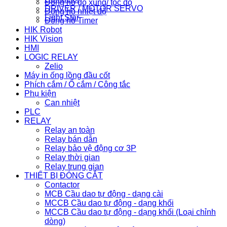
Đồng hồ đo xung/ tốc độ
DRIVER / MOTOR SERVO
Đồng hồ nhiệt độ
Light Star
Đồng hồ Timer
HIK Robot
HIK Vision
HMI
LOGIC RELAY
Zelio
Máy in ống lồng đầu cốt
Phích cắm / Ổ cắm / Công tắc
Phụ kiện
Can nhiệt
PLC
RELAY
Relay an toàn
Relay bán dẫn
Relay bảo vệ động cơ 3P
Relay thời gian
Relay trung gian
THIẾT BỊ ĐÓNG CẮT
Contactor
MCB Cầu dao tự động - dạng cài
MCCB Cầu dao tự động - dạng khối
MCCB Cầu dao tự động - dạng khối (Loại chỉnh
dòng)