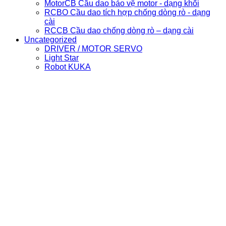
MotorCB Cầu dao bảo vệ motor - dạng khối
RCBO Cầu dao tích hợp chống dòng rò - dạng
cài
RCCB Cầu dao chống dòng rò – dạng cài
Uncategorized
DRIVER / MOTOR SERVO
Light Star
Robot KUKA