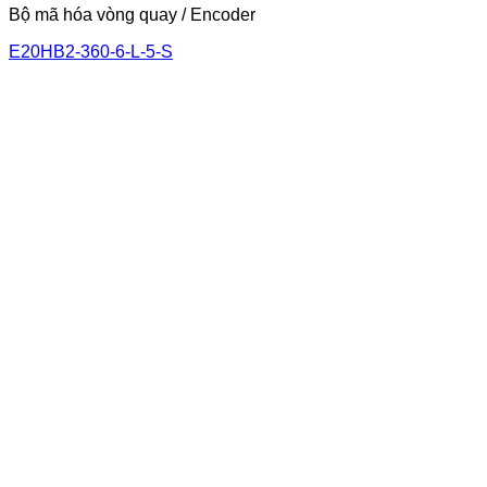
Bộ mã hóa vòng quay / Encoder
E20HB2-360-6-L-5-S