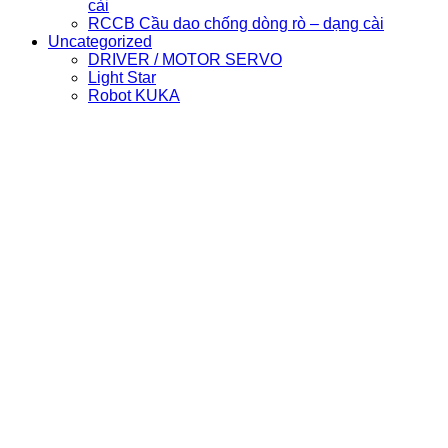
cài
RCCB Cầu dao chống dòng rò – dạng cài
Uncategorized
DRIVER / MOTOR SERVO
Light Star
Robot KUKA