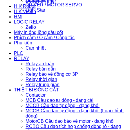
Đồng hồ Timer
DRIVER / MOTOR SERVO
HIK Robot
Light Star
HIK Vision
HMI
LOGIC RELAY
Zelio
Máy in ống lồng đầu cốt
Phích cắm / Ổ cắm / Công tắc
Phụ kiện
Can nhiệt
PLC
RELAY
Relay an toàn
Relay bán dẫn
Relay bảo vệ động cơ 3P
Relay thời gian
Relay trung gian
THIẾT BỊ ĐÓNG CẮT
Contactor
MCB Cầu dao tự động - dạng cài
MCCB Cầu dao tự động - dạng khối
MCCB Cầu dao tự động - dạng khối (Loại chỉnh
dòng)
MotorCB Cầu dao bảo vệ motor - dạng khối
RCBO Cầu dao tích hợp chống dòng rò - dạng