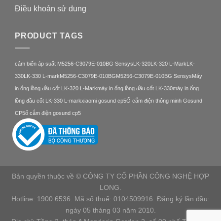
Điều khoản sử dung
PRODUCT TAGS
cảm biến áp suất M5256-C3079E-010BG Sensys
LK-320
LK-320 L-Mark
LK-
330
LK-330 L-mark
M5256-C3079E-010BG
M5256-C3079E-010BG Sensys
Máy
in ống lồng đầu cốt LK-320 L-Mark
máy in ống lồng đầu cốt LK-330
máy in ống
lồng đầu cốt LK-330 L-mark
xiaomi gosund cp5
Ổ cắm điện thông minh Gosund
CP5
ổ cắm điện gosund cp5
Bản quyền thuộc về © CÔNG TY CỔ PHẦN CÔNG NGHỆ HỢP
LONG.
Hotline: 1900 6536. Mã số thuế: 0104509916. Đăng ký lần đầu:
ngày 05 tháng 03 năm 2010.