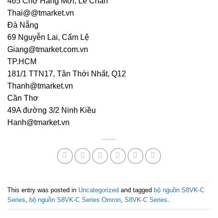
465 Chợ Hàng Mới, Lê Chân
Thai@@tmarket.vn
Đà Nẵng
69 Nguyễn Lai, Cẩm Lệ
Giang@tmarket.com.vn
TP.HCM
181/1 TTN17, Tân Thới Nhất, Q12
Thanh@tmarket.vn
Cần Thơ
49A đường 3/2 Ninh Kiều
Hanh@tmarket.vn
This entry was posted in
Uncategorized
and tagged
bộ nguồn S8VK-C
Series
,
bộ nguồn S8VK-C Series Omron
,
S8VK-C Series
.