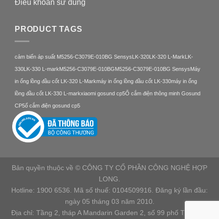
Điều khoản sử dung
PRODUCT TAGS
cảm biến áp suất M5256-C3079E-010BG Sensys
LK-320
LK-320 L-Mark
LK-
330
LK-330 L-mark
M5256-C3079E-010BG
M5256-C3079E-010BG Sensys
Máy
in ống lồng đầu cốt LK-320 L-Mark
máy in ống lồng đầu cốt LK-330
máy in ống
lồng đầu cốt LK-330 L-mark
xiaomi gosund cp5
Ổ cắm điện thông minh Gosund
CP5
ổ cắm điện gosund cp5
Bản quyền thuộc về © CÔNG TY CỔ PHẦN CÔNG NGHỆ HỢP
LONG.
Hotline: 1900 6536. Mã số thuế: 0104509916. Đăng ký lần đầu:
ngày 05 tháng 03 năm 2010.
Địa chỉ: Tầng 2, tháp A Mandarin Garden 2, số 99 phố Tân Mai,