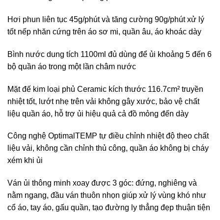
Hơi phun liên tục 45g/phút và tăng cường 90g/phút xử lý
tốt nếp nhăn cứng trên áo sơ mi, quần âu, áo khoác dày
Bình nước dung tích 1100ml đủ dùng để ủi khoảng 5 đến 6
bộ quần áo trong một lần châm nước
Mặt đế kim loại phủ Ceramic kích thước 116.7cm² truyền
nhiệt tốt, lướt nhẹ trên vải không gây xước, bảo vệ chất
liệu quần áo, hỗ trợ ủi hiệu quả cả đồ mỏng đến dày
Công nghệ OptimalTEMP tự điều chỉnh nhiệt độ theo chất
liệu vải, không cần chỉnh thủ công, quần áo không bị cháy
xém khi ủi
Ván ủi thông minh xoay được 3 góc: đứng, nghiêng và
nằm ngang, đầu ván thuôn nhọn giúp xử lý vùng khó như
cổ áo, tay áo, gấu quần, tạo đường ly thẳng đẹp thuận tiện