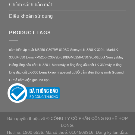
Chính sách bảo mật
Điều khoản sử dung
PRODUCT TAGS
cảm biến áp suất M5256-C3079E-010BG Sensys
LK-320
LK-320 L-Mark
LK-
330
LK-330 L-mark
M5256-C3079E-010BG
M5256-C3079E-010BG Sensys
Máy
in ống lồng đầu cốt LK-320 L-Mark
máy in ống lồng đầu cốt LK-330
máy in ống
lồng đầu cốt LK-330 L-mark
xiaomi gosund cp5
Ổ cắm điện thông minh Gosund
CP5
ổ cắm điện gosund cp5
Bản quyền thuộc về © CÔNG TY CỔ PHẦN CÔNG NGHỆ HỢP
LONG.
Hotline: 1900 6536. Mã số thuế: 0104509916. Đăng ký lần đầu: